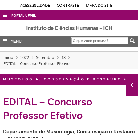
ACESSIBILIDADE
CONTRASTE
MAPA DO SITE
PORTAL UFPEL
ACESSO À INFORMAÇÃO
Instituto de Ciências Humanas – ICH
AUDITORIA
MENU
COBALTO
Início
2022
Setembro
13
CONCURSOS
EDITAL – Concurso Professor Efetivo
EDITAIS
INTERNACIONAL
MUSEOLOGIA, CONSERVAÇÃO E RESTAURO
>
OUVIDORIA
EDITAL – Concurso
PORTARIAS
Professor Efetivo
TELEFONES
Departamento de Museologia, Conservação e Restauro