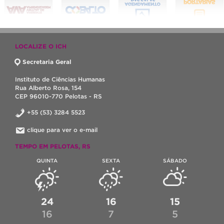
LOCALIZE O ICH
Secretaria Geral
Instituto de Ciências Humanas
Rua Alberto Rosa, 154
CEP 96010-770 Pelotas - RS
+55 (53) 3284 5523
clique para ver o e-mail
TEMPO EM PELOTAS, RS
QUINTA
SEXTA
SÁBADO
24
16
15
16
7
5