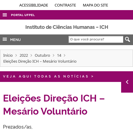
ACESSIBILIDADE
CONTRASTE
MAPA DO SITE
PORTAL UFPEL
ACESSO À INFORMAÇÃO
Instituto de Ciências Humanas – ICH
AUDITORIA
MENU
COBALTO
Início
2022
Outubro
14
CONCURSOS
Eleições Direção ICH – Mesário Voluntário
EDITAIS
INTERNACIONAL
VEJA AQUI TODAS AS NOTÍCIAS
>
OUVIDORIA
Eleições Direção ICH –
PORTARIAS
Mesário Voluntário
TELEFONES
Prezados/as,