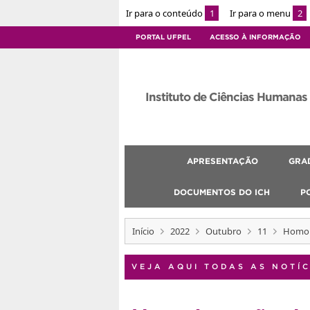
Ir para o conteúdo
1
Ir para o menu
2
PORTAL UFPEL
ACESSO À INFORMAÇÃO
Instituto de Ciências Humanas
APRESENTAÇÃO
GRA
DOCUMENTOS DO ICH
P
Início
2022
Outubro
11
Homolo
VEJA AQUI TODAS AS NOTÍC