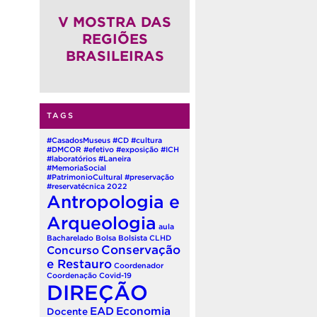
(QUADRIÊNIO 2026-2030)
V MOSTRA DAS
REGIÕES
BRASILEIRAS
TAGS
#CasadosMuseus
#CD
#cultura
#DMCOR
#efetivo
#exposição
#ICH
#laboratórios
#Laneira
#MemoriaSocial
#PatrimonioCultural
#preservação
#reservatécnica
2022
Antropologia e
Arqueologia
aula
Bacharelado
Bolsa
Bolsista
CLHD
Conservação
Concurso
e Restauro
Coordenador
Coordenação
Covid-19
DIREÇÃO
EAD
Economia
Docente