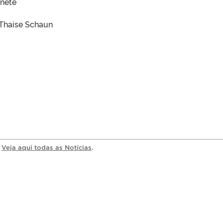
onete
 Thaise Schaun
a
Veja aqui todas as Notícias
.