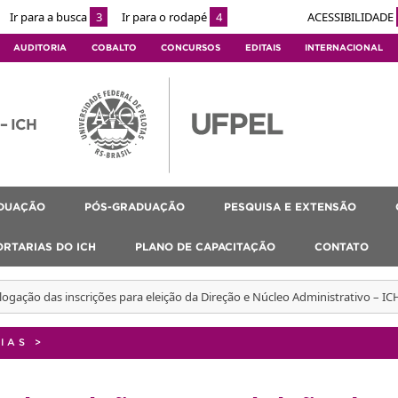
Ir para a busca
3
Ir para o rodapé
4
ACESSIBILIDADE
AUDITORIA
COBALTO
CONCURSOS
EDITAIS
INTERNACIONAL
 – ICH
DUAÇÃO
PÓS-GRADUAÇÃO
PESQUISA E EXTENSÃO
ORTARIAS DO ICH
PLANO DE CAPACITAÇÃO
CONTATO
gação das inscrições para eleição da Direção e Núcleo Administrativo – IC
IAS
>