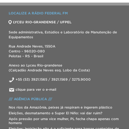
LOCALIZE A RÁDIO FEDERAL FM
LYCEU RIO-GRANDENSE / UFPEL
Sede administrativa, Estúdios e Laboratório de Manutenção de
Equipamentos
Rua Andrade Neves, 1550A
Centro - 96020-080
Pelotas - RS - Brasil
Anexo ao Lyceu Rio-grandense
(Calçadão Andrade Neves esq. Lobo da Costa)
+55 (53) 3921.1565 / 3921.1569 / 3275.9000
clique para ver o e-mail
/// AGÊNCIA PÚBLICA ///
Nos rios da Amazônia, peixes já respiram e ingerem plástico
Eleições, desmatamento e Super El Niño: vai dar ruim?
Após pressão por uma vice mulher, PL fecha chapa apenas com
homens
Eleições: legislação não é o suficiente para barrar conteúdos de