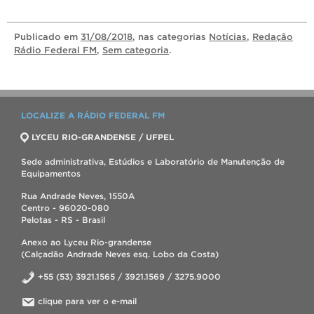
Publicado
em
31/08/2018
, nas categorias
Notícias
,
Redação
Rádio Federal FM
,
Sem categoria
.
LOCALIZE A RÁDIO FEDERAL FM
LYCEU RIO-GRANDENSE / UFPEL
Sede administrativa, Estúdios e Laboratório de Manutenção de
Equipamentos
Rua Andrade Neves, 1550A
Centro - 96020-080
Pelotas - RS - Brasil
Anexo ao Lyceu Rio-grandense
(Calçadão Andrade Neves esq. Lobo da Costa)
+55 (53) 3921.1565 / 3921.1569 / 3275.9000
clique para ver o e-mail