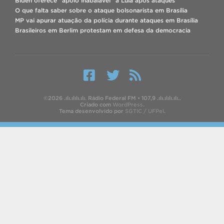
Biden oferece "apoio inabalável" a Lula após ataques
O que falta saber sobre o ataque bolsonarista em Brasília
MP vai apurar atuação da polícia durante ataques em Brasília
Brasileiros em Berlim protestam em defesa da democracia
©2026 .ılı.ılılı.ılı. Rádio Federal FM • 107,9 .ılı.ılılı.ılı..
Criado com
WordPress
.
Tema desenvolvido por
SGTIC / UFPel
.