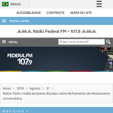
BRASIL
Simplifique!
ACESSIBILIDADE
CONTRASTE
MAPA DO SITE
Comunica BR
PORTAL UFPEL
Participe
ACESSO À INFORMAÇÃO
.ılı.ılılı.ılı. Rádio Federal FM • 107,9 .ılı.ılılı.ılı.
Acesso à informação
AUDITORIA
MENU
Legislação
COBALTO
Canais
CONCURSOS
EDITAIS
INTERNACIONAL
OUVIDORIA
Início
2018
Agosto
31
PORTARIAS
Reitor Pedro Hallal esclarece dúvidas sobre fechamento de Restaurante
Universitário
TELEFONES
NOTÍCIAS
>