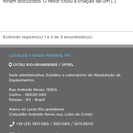
foram discutidos. O reitor citou a criação de um […]
Exibindo registro(s) 1 a 3 de 3 encontrado(s).
LOCALIZE A RÁDIO FEDERAL FM
LYCEU RIO-GRANDENSE / UFPEL
Sede administrativa, Estúdios e Laboratório de Manutenção de
Equipamentos
Rua Andrade Neves, 1550A
Centro - 96020-080
Pelotas - RS - Brasil
Anexo ao Lyceu Rio-grandense
(Calçadão Andrade Neves esq. Lobo da Costa)
+55 (53) 3921.1565 / 3921.1569 / 3275.9000