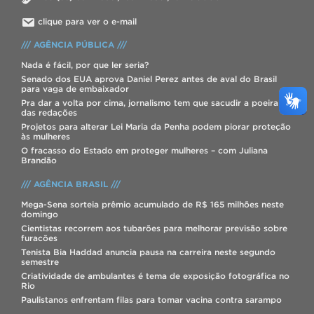
clique para ver o e-mail
/// AGÊNCIA PÚBLICA ///
Nada é fácil, por que ler seria?
Senado dos EUA aprova Daniel Perez antes de aval do Brasil
para vaga de embaixador
Pra dar a volta por cima, jornalismo tem que sacudir a poeira
das redações
Projetos para alterar Lei Maria da Penha podem piorar proteção
às mulheres
O fracasso do Estado em proteger mulheres – com Juliana
Brandão
/// AGÊNCIA BRASIL ///
Mega-Sena sorteia prêmio acumulado de R$ 165 milhões neste
domingo
Cientistas recorrem aos tubarões para melhorar previsão sobre
furacões
Tenista Bia Haddad anuncia pausa na carreira neste segundo
semestre
Criatividade de ambulantes é tema de exposição fotográfica no
Rio
Paulistanos enfrentam filas para tomar vacina contra sarampo