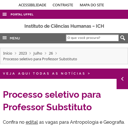
ACESSIBILIDADE
CONTRASTE
MAPA DO SITE
PORTAL UFPEL
ACESSO À INFORMAÇÃO
Instituto de Ciências Humanas – ICH
AUDITORIA
MENU
COBALTO
Início
2023
Julho
26
CONCURSOS
Processo seletivo para Professor Substituto
EDITAIS
INTERNACIONAL
VEJA AQUI TODAS AS NOTÍCIAS
>
OUVIDORIA
Processo seletivo para
PORTARIAS
Professor Substituto
TELEFONES
Confira no
edital
as vagas para Antropologia e Geografia.