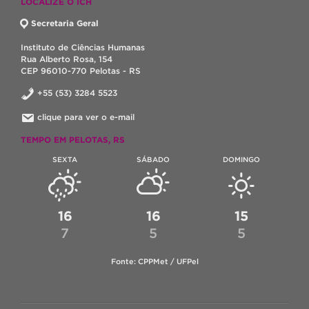
LOCALIZE O ICH
Secretaria Geral
Instituto de Ciências Humanas
Rua Alberto Rosa, 154
CEP 96010-770 Pelotas - RS
+55 (53) 3284 5523
clique para ver o e-mail
TEMPO EM PELOTAS, RS
SEXTA
SÁBADO
DOMINGO
16
16
15
7
5
5
Fonte: CPPMet / UFPel