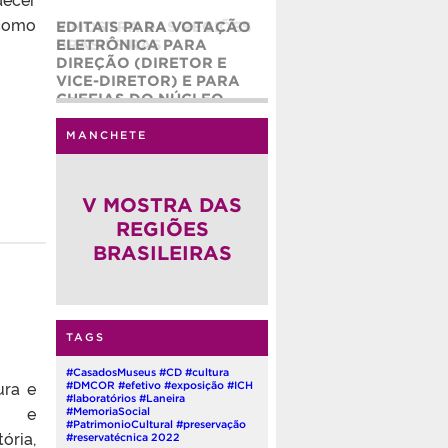
 como
EDITAIS PARA VOTAÇÃO
ELETRÔNICA PARA
DIREÇÃO (DIRETOR E
VICE-DIRETOR) E PARA
CHEFIAS DO NÚCLEO
ADMINISTRATIVO (CHEFE
E CHEFE ADJUNTO) DO
MANCHETE
INSTITUTO DE CIÊNCIAS
HUMANAS – ICH/UFPEL
(QUADRIÊNIO 2026-2030)
V MOSTRA DAS
REGIÕES
BRASILEIRAS
TAGS
#CasadosMuseus
#CD
#cultura
ura e
#DMCOR
#efetivo
#exposição
#ICH
#laboratórios
#Laneira
ia e
#MemoriaSocial
#PatrimonioCultural
#preservação
ória,
#reservatécnica
2022