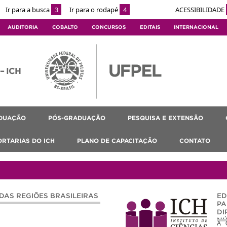
Ir para a busca
3
Ir para o rodapé
4
ACESSIBILIDADE
AUDITORIA
COBALTO
CONCURSOS
EDITAIS
INTERNACIONAL
 – ICH
DUAÇÃO
PÓS-GRADUAÇÃO
PESQUISA E EXTENSÃO
ORTARIAS DO ICH
PLANO DE CAPACITAÇÃO
CONTATO
DAS REGIÕES BRASILEIRAS
ED
PA
DI
NÚ
A C