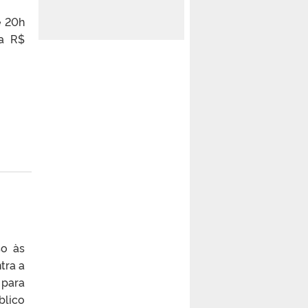
é 20h
 a R$
so às
tra a
 para
blico