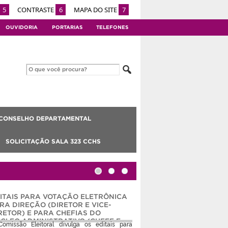
5
CONTRASTE
6
MAPA DO SITE
7
OUVIDORIA
PORTARIAS
TELEFONES
CONSELHO DEPARTAMENTAL
SOLICITAÇÃO SALA 323 CCHS
ITAIS PARA VOTAÇÃO ELETRÔNICA
RA DIREÇÃO (DIRETOR E VICE-
RETOR) E PARA CHEFIAS DO
CLEO ADMINISTRATIVO (CHEFE E
omissão Eleitoral divulga os editais para