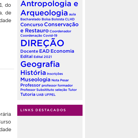
Antropologia e
1, do
Arqueologia
a, de
aula
idade
Bacharelado
Bolsa
Bolsista
CLHD
Conservação
Concurso
e Restauro
Coordenador
Coordenação
Covid-19
DIREÇÃO
EAD
Economia
Docente
Edital
Edital 2021
Geografia
História
Inscrições
Museologia
Nota
Pesar
Professor
professor formador
Professor Subsitituto
seleção
Tutor
Tutoria
UAB
UFPEL
LINKS DESTACADOS
rária
Curso
idade