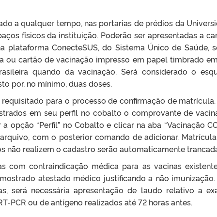
ado a qualquer tempo, nas portarias de prédios da Univers
os físicos da instituição. Poderão ser apresentadas a car
l na plataforma ConecteSUS, do Sistema Único de Saúde, 
eta ou cartão de vacinação impresso em papel timbrado em
brasileira quando da vacinação. Será considerado o es
to por, no mínimo, duas doses.
requisitado para o processo de confirmação de matrícula.
strados em seu perfil no cobalto o comprovante de vacin
 a opção “Perfil” no Cobalto e clicar na aba “Vacinação C
o arquivo, com o posterior comando de adicionar. Matrícul
nos não realizem o cadastro serão automaticamente trancad
as com contraindicação médica para as vacinas existent
 mostrado atestado médico justificando a não imunização.
s, será necessária apresentação de laudo relativo a e
RT-PCR ou de antígeno realizados até 72 horas antes.