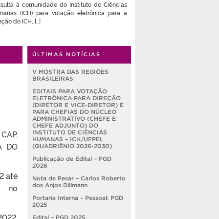
EFE ADJUNTO) DO INSTITUTO DE
sulta à comunidade do Instituto de Ciências
ÊNCIAS HUMANAS – ICH/UFPEL
anas (ICH) para votação eletrônica para a
UADRIÊNIO 2026-2030)
eção do ICH, […]
ÚLTIMAS NOTÍCIAS
V MOSTRA DAS REGIÕES
BRASILEIRAS
EDITAIS PARA VOTAÇÃO
ELETRÔNICA PARA DIREÇÃO
(DIRETOR E VICE-DIRETOR) E
PARA CHEFIAS DO NÚCLEO
ADMINISTRATIVO (CHEFE E
CHEFE ADJUNTO) DO
 CAP,
INSTITUTO DE CIÊNCIAS
HUMANAS – ICH/UFPEL
RA DO
(QUADRIÊNIO 2026-2030)
Publicação de Edital – PGD
2026
2 até
Nota de Pesar – Carlos Roberto
dos Anjos Dillmann
 no
Portaria Interna – Pessoal: PGD
2025
2022,
Edital – PGD 2025