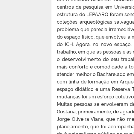
centros de pesquisa em Universid
estrutura do LEPAARQ foram sendo 
coleções arqueológicas salvagu
problema que parecia irremediá
do espaço físico, que envolveu 
do ICH. Agora, no novo espaço,
trabalho, em que as pessoas e as
o desenvolvimento do seu traba
mais conforto e comodidade a to
atender melhor o Bacharelado em
com linha de formação em Arqueo
espaço didático e uma Reserva Té
mudanças foi um esforço coletivo
Muitas pessoas se envolveram d
Gostaria, primeiramente, de agrad
Jorge Oliveira Viana, que não m
planejamento, que foi acompanh
do funcionalismo público de qual