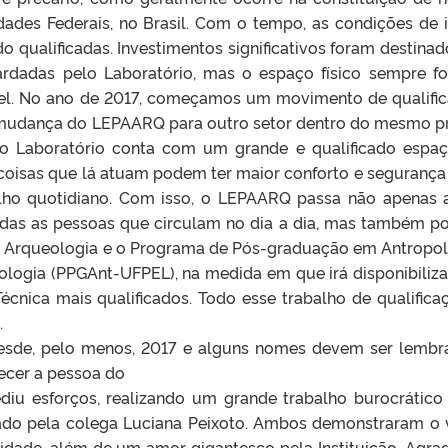
ades Federais, no Brasil. Com o tempo, as condições de i
qualificadas. Investimentos significativos foram destinad
ardadas pelo Laboratório, mas o espaço físico sempre f
vel. No ano de 2017, começamos um movimento de qualifi
a mudança do LEPAARQ para outro setor dentro do mesmo p
 o Laboratório conta com um grande e qualificado espa
 coisas que lá atuam podem ter maior conforto e segurança
lho quotidiano. Com isso, o LEPAARQ passa não apenas 
das as pessoas que circulam no dia a dia, mas também p
 Arqueologia e o Programa de Pós-graduação em Antropol
logia (PPGAnt-UFPEL), na medida em que irá disponibiliz
cnica mais qualificados. Todo esse trabalho de qualifica
.
esde, pelo menos, 2017 e alguns nomes devem ser lembr
ecer a pessoa do
ediu esforços, realizando um grande trabalho burocrático
ado pela colega Luciana Peixoto. Ambos demonstraram o 
idade, além de um amor gigantesco pela Instituição. Agra