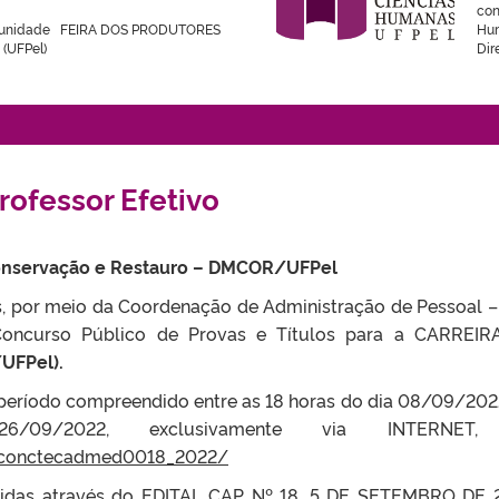
CH
con
CI
munidade FEIRA DOS PRODUTORES
Hum
(Q
 (UFPel)
Dir
rofessor Efetivo
onservação e Restauro – DMCOR/UFPel
s, por meio da Coordenação de Administração de Pessoal –
 Concurso Público de Provas e Títulos para a CARREI
FPel).
o período compreendido entre as 18 horas do dia 08/09/202
9/2022, exclusivamente via INTERNET,
br/conctecadmed0018_2022/
tidas através do EDITAL CAP Nº 18, 5 DE SETEMBRO DE 