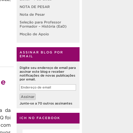
NOTA DE PESAR
Nota de Pesar
Seleção para Professor
Formador – História (EaD)
Moção de Apoio
ASSINAR BLOG POR
EMAIL
Digite seu endereço de email para
assinar este blog e receber
notificações de novas publicações
 e
por email.
Endereço
de
email
Assinar
Junte-se a 70 outros assinantes
ia da
Q foi
ICH NO FACEBOOK
, com
novos