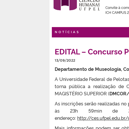
Convite à co
ICH CAMPUS 2
NOTÍCIAS
EDITAL – Concurso P
13/09/2022
Departamento de Museologia, C
A Universidade Federal de Pelota
torna pública a realização de
MAGISTÉRIO SUPERIOR (
DMCOR/U
As inscrições serão realizadas n
às 23h 59min de 26/0
endereço:
http://ces.ufpel.edu.
Mais informações podem ser ob