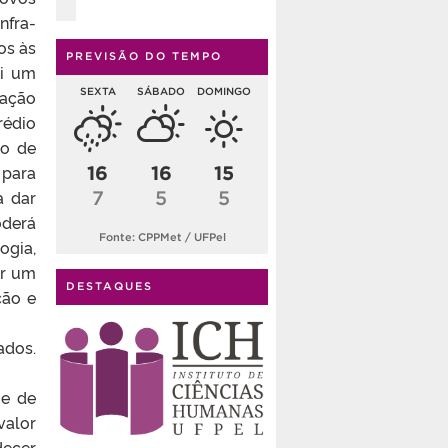
nfra-
os às
PREVISÃO DO TEMPO
oi um
SEXTA
SÁBADO
DOMINGO
cação
rédio
ço de
 para
16
16
15
a dar
7
5
5
oderá
Fonte: CPPMet / UFPel
ogia,
ar um
DESTAQUES
ção e
ados.
 e de
valor
decer