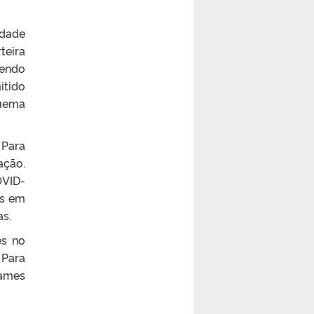
idade
teira
sendo
itido
quema
 Para
ação.
OVID-
as em
as.
es no
 Para
xames