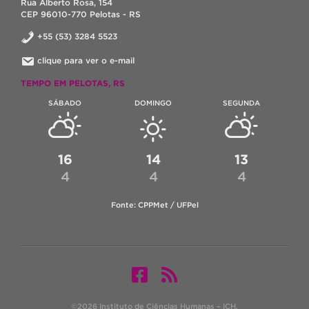
Rua Alberto Rosa, 154
CEP 96010-770 Pelotas - RS
+55 (53) 3284 5523
clique para ver o e-mail
TEMPO EM PELOTAS, RS
SÁBADO
DOMINGO
SEGUNDA
16
14
13
4
4
4
Fonte: CPPMet / UFPel
©2026 Instituto de Ciências Humanas – ICH.