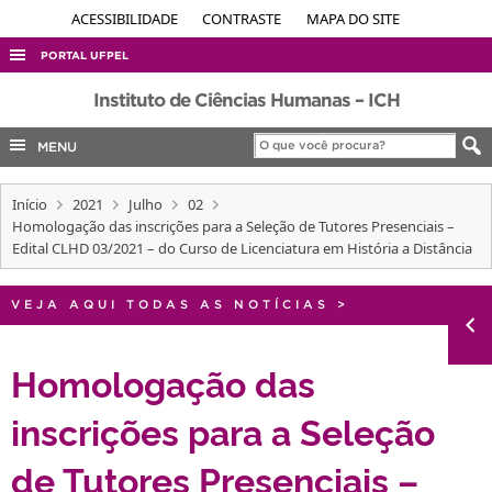
ACESSIBILIDADE
CONTRASTE
MAPA DO SITE
PORTAL UFPEL
ACESSO À INFORMAÇÃO
Instituto de Ciências Humanas – ICH
AUDITORIA
MENU
COBALTO
Início
2021
Julho
02
CONCURSOS
Homologação das inscrições para a Seleção de Tutores Presenciais –
EDITAIS
Edital CLHD 03/2021 – do Curso de Licenciatura em História a Distância
INTERNACIONAL
VEJA AQUI TODAS AS NOTÍCIAS
>
OUVIDORIA
PORTARIAS
Homologação das
TELEFONES
inscrições para a Seleção
de Tutores Presenciais –