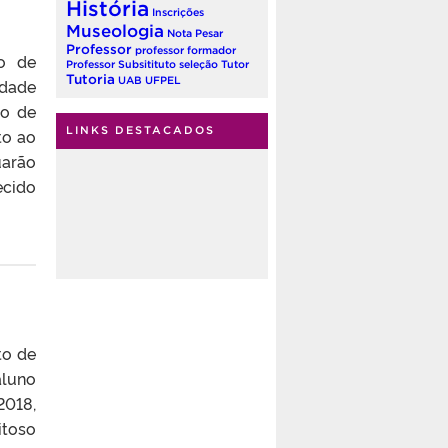
História
Inscrições
Museologia
Nota
Pesar
Professor
professor formador
o de
Professor Subsitituto
seleção
Tutor
Tutoria
UAB
UFPEL
idade
ão de
LINKS DESTACADOS
to ao
uarão
ecido
to de
aluno
2018,
itoso