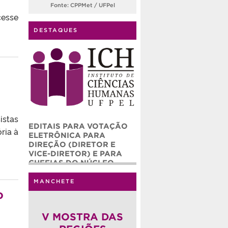
Fonte: CPPMet / UFPel
cesse
DESTAQUES
istas
EDITAIS PARA VOTAÇÃO
ria à
ELETRÔNICA PARA
DIREÇÃO (DIRETOR E
VICE-DIRETOR) E PARA
CHEFIAS DO NÚCLEO
ADMINISTRATIVO (CHEFE
E CHEFE ADJUNTO) DO
MANCHETE
o
INSTITUTO DE CIÊNCIAS
HUMANAS – ICH/UFPEL
(QUADRIÊNIO 2026-2030)
V MOSTRA DAS