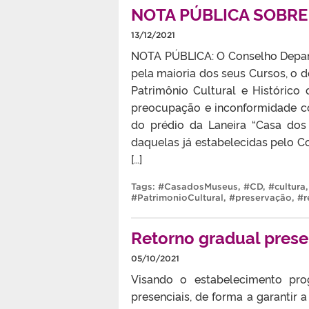
NOTA PÚBLICA SOBRE
13/12/2021
NOTA PÚBLICA: O Conselho Depart
pela maioria dos seus Cursos, o d
Patrimônio Cultural e Histórico
preocupação e inconformidade c
do prédio da Laneira “Casa dos 
daquelas já estabelecidas pelo Co
[…]
Tags:
#CasadosMuseus
,
#CD
,
#cultura
#PatrimonioCultural
,
#preservação
,
#r
Retorno gradual prese
05/10/2021
Visando o estabelecimento pro
presenciais, de forma a garanti