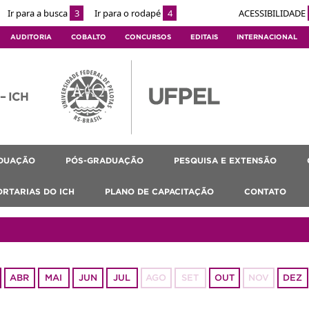
Ir para a busca
3
Ir para o rodapé
4
ACESSIBILIDADE
AUDITORIA
COBALTO
CONCURSOS
EDITAIS
INTERNACIONAL
 – ICH
DUAÇÃO
PÓS-GRADUAÇÃO
PESQUISA E EXTENSÃO
ORTARIAS DO ICH
PLANO DE CAPACITAÇÃO
CONTATO
ABR
MAI
JUN
JUL
AGO
SET
OUT
NOV
DEZ