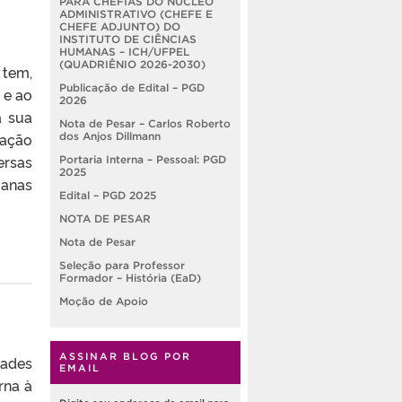
PARA CHEFIAS DO NÚCLEO
ADMINISTRATIVO (CHEFE E
CHEFE ADJUNTO) DO
INSTITUTO DE CIÊNCIAS
HUMANAS – ICH/UFPEL
(QUADRIÊNIO 2026-2030)
 tem,
Publicação de Edital – PGD
 e ao
2026
a sua
Nota de Pesar – Carlos Roberto
nação
dos Anjos Dillmann
ersas
Portaria Interna – Pessoal: PGD
2025
manas
Edital – PGD 2025
NOTA DE PESAR
Nota de Pesar
Seleção para Professor
Formador – História (EaD)
Moção de Apoio
ASSINAR BLOG POR
dades
EMAIL
rna à