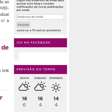
Digite seu endereço de email para
do as
assinar este blog e receber
OVID-
notificações de novas publicações
por email.
adual
Endereço
de
 c) a
email
Assinar
Junte-se a 70 outros assinantes
ICH NO FACEBOOK
 de
 link
PREVISÃO DO TEMPO
SEXTA
SÁBADO
DOMINGO
r
18
16
14
6
4
4