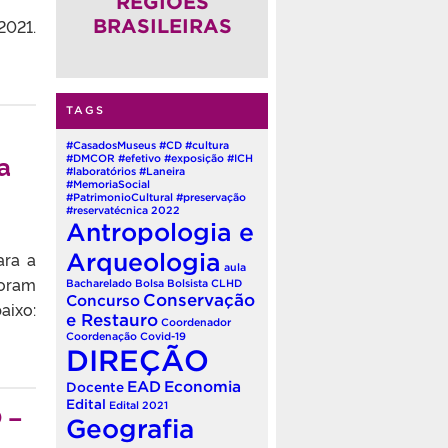
REGIÕES
2021.
BRASILEIRAS
TAGS
#CasadosMuseus
#CD
#cultura
a
#DMCOR
#efetivo
#exposição
#ICH
#laboratórios
#Laneira
#MemoriaSocial
#PatrimonioCultural
#preservação
#reservatécnica
2022
Antropologia e
Arqueologia
ara a
aula
foram
Bacharelado
Bolsa
Bolsista
CLHD
Conservação
Concurso
o:
e Restauro
Coordenador
Coordenação
Covid-19
DIREÇÃO
EAD
Economia
Docente
Edital
Edital 2021
 –
Geografia