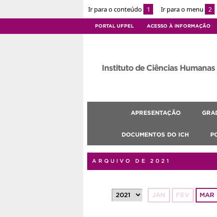
Ir para o conteúdo
1
Ir para o menu
2
PORTAL UFPEL
ACESSO À INFORMAÇÃO
Instituto de Ciências Humanas
APRESENTAÇÃO
GRA
DOCUMENTOS DO ICH
P
ARQUIVO DE 2021
JAN
FEV
MAR