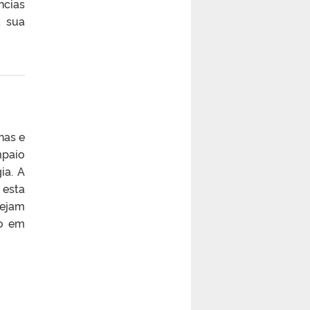
ncias
à sua
nas e
mpaio
ia. A
 esta
sejam
do em