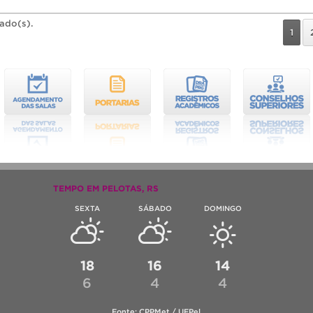
rado(s).
1
TEMPO EM PELOTAS, RS
SEXTA
SÁBADO
DOMINGO
18
16
14
6
4
4
Fonte: CPPMet / UFPel