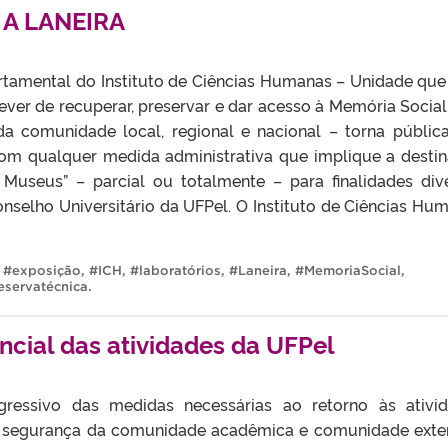
 A LANEIRA
amental do Instituto de Ciências Humanas – Unidade que
ever de recuperar, preservar e dar acesso à Memória Social
 da comunidade local, regional e nacional – torna públic
om qualquer medida administrativa que implique a desti
Museus” – parcial ou totalmente – para finalidades div
nselho Universitário da UFPel. O Instituto de Ciências Hu
,
#exposição
,
#ICH
,
#laboratórios
,
#Laneira
,
#MemoriaSocial
,
eservatécnica
.
ncial das atividades da UFPel
gressivo das medidas necessárias ao retorno às ativi
r a segurança da comunidade acadêmica e comunidade exte