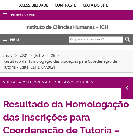
ACESSIBILIDADE
CONTRASTE
MAPA DO SITE
PORTAL UFPEL
ACESSO À INFORMAÇÃO
Instituto de Ciências Humanas – ICH
AUDITORIA
MENU
COBALTO
Início
2021
Julho
06
CONCURSOS
Resultado da Homologação das Inscrições para Coordenação de
EDITAIS
Tutoria – Edital CLHD 04/2021.
INTERNACIONAL
VEJA AQUI TODAS AS NOTÍCIAS
>
OUVIDORIA
PORTARIAS
Resultado da Homologação
TELEFONES
das Inscrições para
Coordenação de Tutoria –