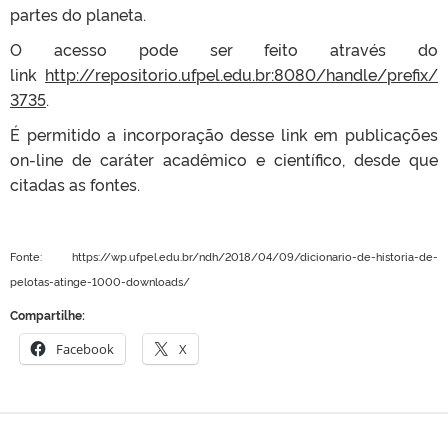
partes do planeta.
O acesso pode ser feito através do
link
http://repositorio.ufpel.edu.br:8080/handle/prefix/
3735
.
É permitido a incorporação desse link em publicações
on-line de caráter acadêmico e científico, desde que
citadas as fontes.
Fonte: https://wp.ufpel.edu.br/ndh/2018/04/09/dicionario-de-historia-de-
pelotas-atinge-1000-downloads/
Compartilhe:
Facebook
X