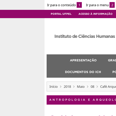
Ir para o conteúdo
1
Ir para o menu
2
PORTAL UFPEL
ACESSO À INFORMAÇÃO
Instituto de Ciências Humanas
APRESENTAÇÃO
GRA
DOCUMENTOS DO ICH
P
Início
2018
Maio
08
Café Arqu
ANTROPOLOGIA E ARQUEOL