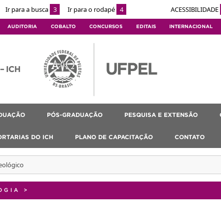
Ir para a busca
3
Ir para o rodapé
4
ACESSIBILIDADE
AUDITORIA
COBALTO
CONCURSOS
EDITAIS
INTERNACIONAL
 – ICH
DUAÇÃO
PÓS-GRADUAÇÃO
PESQUISA E EXTENSÃO
ORTARIAS DO ICH
PLANO DE CAPACITAÇÃO
CONTATO
eológico
OGIA
>