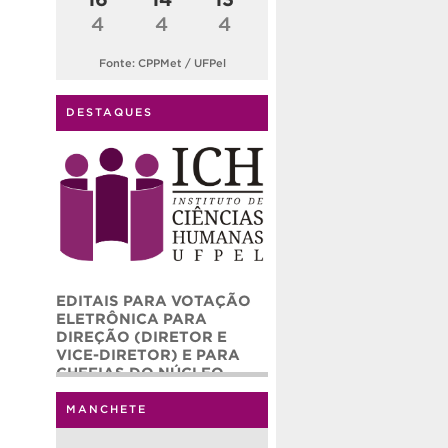
4
4
4
Fonte: CPPMet / UFPel
DESTAQUES
EDITAIS PARA VOTAÇÃO
ELETRÔNICA PARA
DIREÇÃO (DIRETOR E
VICE-DIRETOR) E PARA
CHEFIAS DO NÚCLEO
ADMINISTRATIVO (CHEFE
E CHEFE ADJUNTO) DO
MANCHETE
INSTITUTO DE CIÊNCIAS
HUMANAS – ICH/UFPEL