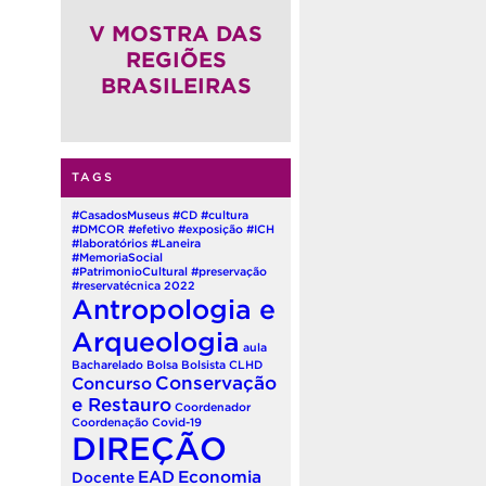
(QUADRIÊNIO 2026-2030)
V MOSTRA DAS
REGIÕES
BRASILEIRAS
TAGS
#CasadosMuseus
#CD
#cultura
#DMCOR
#efetivo
#exposição
#ICH
#laboratórios
#Laneira
#MemoriaSocial
#PatrimonioCultural
#preservação
#reservatécnica
2022
Antropologia e
Arqueologia
aula
Bacharelado
Bolsa
Bolsista
CLHD
Conservação
Concurso
e Restauro
Coordenador
Coordenação
Covid-19
DIREÇÃO
EAD
Economia
Docente