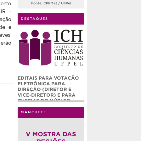
mento
Fonte: CPPMet / UFPel
EUR –
cação
DESTAQUES
ade e
aves,
serão
EDITAIS PARA VOTAÇÃO
ELETRÔNICA PARA
DIREÇÃO (DIRETOR E
VICE-DIRETOR) E PARA
CHEFIAS DO NÚCLEO
ADMINISTRATIVO (CHEFE
E CHEFE ADJUNTO) DO
MANCHETE
INSTITUTO DE CIÊNCIAS
HUMANAS – ICH/UFPEL
(QUADRIÊNIO 2026-2030)
V MOSTRA DAS