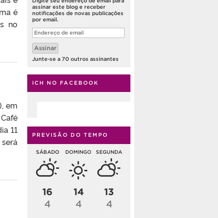
Digite seu endereço de email para
assinar este blog e receber
ema é
notificações de novas publicações
por email.
is no
Endereço
de
email
Assinar
Junte-se a 70 outros assinantes
ICH NO FACEBOOK
), em
 Café
ia 11
PREVISÃO DO TEMPO
 será
SÁBADO
DOMINGO
SEGUNDA
16
14
13
4
4
4