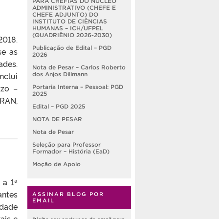
PARA CHEFIAS DO NÚCLEO
ADMINISTRATIVO (CHEFE E
CHEFE ADJUNTO) DO
INSTITUTO DE CIÊNCIAS
HUMANAS – ICH/UFPEL
(QUADRIÊNIO 2026-2030)
2018.
Publicação de Edital – PGD
se as
2026
ades.
Nota de Pesar – Carlos Roberto
nclui
dos Anjos Dillmann
zzo –
Portaria Interna – Pessoal: PGD
2025
ARAN,
Edital – PGD 2025
NOTA DE PESAR
Nota de Pesar
Seleção para Professor
Formador – História (EaD)
Moção de Apoio
 a 1ª
antes
ASSINAR BLOG POR
EMAIL
idade
ais e