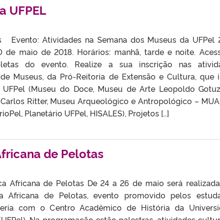
a UFPEL
 Evento: Atividades na Semana dos Museus da UFPel 
0 de maio de 2018. Horários: manhã, tarde e noite. Aces
etas do evento. Realize a sua inscrição nas ativid
de Museus, da Pró-Reitoria de Extensão e Cultura, que i
a UFPel (Museu do Doce, Museu de Arte Leopoldo Gotu
 Carlos Ritter, Museu Arqueológico e Antropológico – MU
oPel, Planetário UFPel, HISALES), Projetos […]
fricana de Pelotas
 Africana de Pelotas De 24 a 26 de maio será realizada
 Africana de Pelotas, evento promovido pelos estud
ceria com o Centro Acadêmico de História da Univers
(UFPel). Na programação estão palestras, atividades cultur