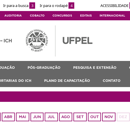
Ir para a busca
3
Ir para o rodapé
4
ACESSIBILIDADE
AUDITORIA
COBALTO
CONCURSOS
EDITAIS
INTERNACIONAL
 – ICH
DUAÇÃO
PÓS-GRADUAÇÃO
PESQUISA E EXTENSÃO
ORTARIAS DO ICH
PLANO DE CAPACITAÇÃO
CONTATO
ABR
MAI
JUN
JUL
AGO
SET
OUT
NOV
DEZ