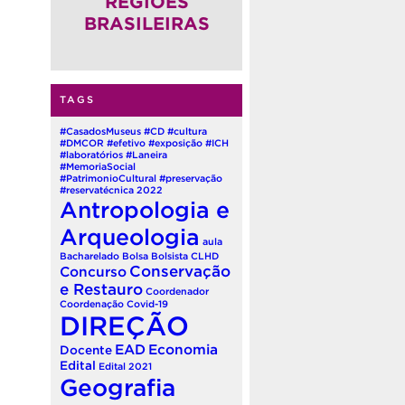
REGIÕES
BRASILEIRAS
TAGS
#CasadosMuseus
#CD
#cultura
#DMCOR
#efetivo
#exposição
#ICH
#laboratórios
#Laneira
#MemoriaSocial
#PatrimonioCultural
#preservação
#reservatécnica
2022
Antropologia e
Arqueologia
aula
Bacharelado
Bolsa
Bolsista
CLHD
Conservação
Concurso
e Restauro
Coordenador
Coordenação
Covid-19
DIREÇÃO
EAD
Economia
Docente
Edital
Edital 2021
Geografia