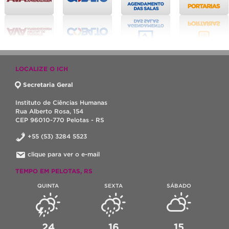
LOCALIZE O ICH
Secretaria Geral
Instituto de Ciências Humanas
Rua Alberto Rosa, 154
CEP 96010-770 Pelotas - RS
+55 (53) 3284 5523
clique para ver o e-mail
TEMPO EM PELOTAS, RS
QUINTA
SEXTA
SÁBADO
24
16
15