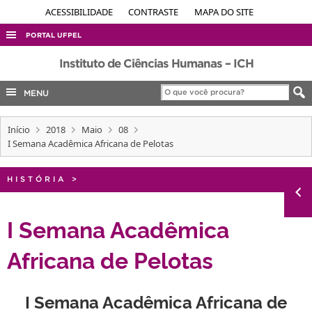
ACESSIBILIDADE
CONTRASTE
MAPA DO SITE
PORTAL UFPEL
ACESSO À INFORMAÇÃO
Instituto de Ciências Humanas – ICH
AUDITORIA
MENU
COBALTO
Início
2018
Maio
08
CONCURSOS
I Semana Acadêmica Africana de Pelotas
EDITAIS
INTERNACIONAL
HISTÓRIA
>
OUVIDORIA
I Semana Acadêmica
PORTARIAS
Africana de Pelotas
TELEFONES
I Semana Acadêmica Africana de