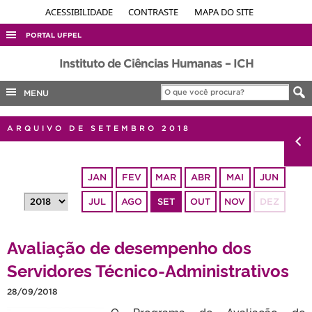
ACESSIBILIDADE
CONTRASTE
MAPA DO SITE
PORTAL UFPEL
ACESSO À INFORMAÇÃO
Instituto de Ciências Humanas – ICH
AUDITORIA
MENU
COBALTO
ARQUIVO DE SETEMBRO 2018
CONCURSOS
EDITAIS
JAN
FEV
MAR
ABR
MAI
JUN
INTERNACIONAL
JUL
AGO
SET
OUT
NOV
DEZ
OUVIDORIA
PORTARIAS
Avaliação de desempenho dos
TELEFONES
Servidores Técnico-Administrativos
28/09/2018
O Programa de Avaliação de