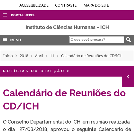
ACESSIBILIDADE
CONTRASTE
MAPA DO SITE
PORTAL UFPEL
ACESSO À INFORMAÇÃO
Instituto de Ciências Humanas – ICH
AUDITORIA
MENU
COBALTO
Início
2018
Abril
11
Calendário de Reuniões do CD/ICH
CONCURSOS
EDITAIS
NOTÍCIAS DA DIREÇÃO
>
INTERNACIONAL
OUVIDORIA
Calendário de Reuniões do
PORTARIAS
CD/ICH
TELEFONES
O Conselho Departamental do ICH, em reunião realizada
o dia 27/03/2018, aprovou o seguinte Calendário de