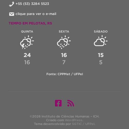
+55 (53) 3284 5523
clique para ver o e-mail
TEMPO EM PELOTAS, RS
QUINTA
SEXTA
SÁBADO
24
16
15
16
7
5
Fonte: CPPMet / UFPel
©2026 Instituto de Ciências Humanas – ICH.
Criado com
WordPress
.
Tema desenvolvido por
SGTIC / UFPel
.