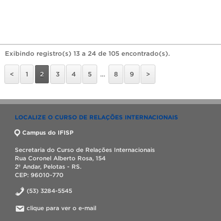
Exibindo registro(s) 13 a 24 de 105 encontrado(s).
<
1
2
3
4
5
…
8
9
>
LOCALIZE O CURSO DE RELAÇÕES INTERNACIONAIS
Campus do IFISP
Secretaria do Curso de Relações Internacionais
Rua Coronel Alberto Rosa, 154
2º Andar, Pelotas - RS.
CEP: 96010-770
(53) 3284-5545
clique para ver o e-mail