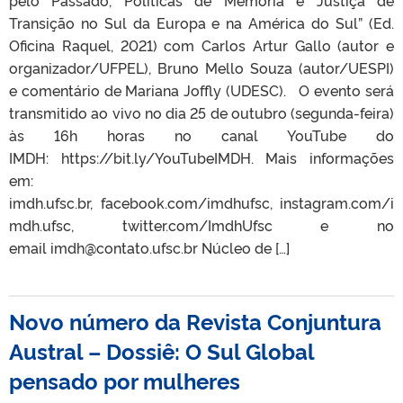
pelo Passado, Políticas de Memória e Justiça de
Transição no Sul da Europa e na América do Sul” (Ed.
Oficina Raquel, 2021) com Carlos Artur Gallo (autor e
organizador/UFPEL), Bruno Mello Souza (autor/UESPI)
e comentário de Mariana Joffly (UDESC). O evento será
transmitido ao vivo no dia 25 de outubro (segunda-feira)
às 16h horas no canal YouTube do
IMDH: https://bit.ly/YouTubeIMDH. Mais informações
em:
imdh.ufsc.br, facebook.com/imdhufsc, instagram.com/i
mdh.ufsc, twitter.com/ImdhUfsc e no
email imdh@contato.ufsc.br Núcleo de […]
Novo número da Revista Conjuntura
Austral – Dossiê: O Sul Global
pensado por mulheres