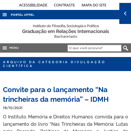
ACESSIBILIDADE
CONTRASTE
MAPA DO SITE
PORTAL UFPEL
ACESSO À INFORMAÇÃO
Instituto de Filosofia, Sociologia e Política
Graduação em Relações Internacionais
AUDITORIA
Bacharelado
COBALTO
MENU
CONCURSOS
ARQUIVO DA CATEGORIA DIVULGAÇÃO
EDITAIS
CIENTÍFICA
INTERNACIONAL
OUVIDORIA
Convite para o lançamento “Na
PORTARIAS
trincheiras da memória” – IDMH
TELEFONES
19/10/2021
O Instituto Memória e Direitos Humanos convida para o
lançamento do livro “Nas Trincheiras da Memória: Lutas