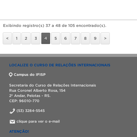
Exibindo registro(s) 37 a 48 de 105 encontrado(s).
<
1
2
3
4
5
6
7
8
9
>
LOCALIZE O CURSO DE RELAÇÕES INTERNACIONAIS
Campus do IFISP
Secretaria do Curso de Relações Internacionais
Rua Coronel Alberto Rosa, 154
2º Andar, Pelotas - RS.
CEP: 96010-770
(53) 3284-5545
clique para ver o e-mail
ATENÇÃO!