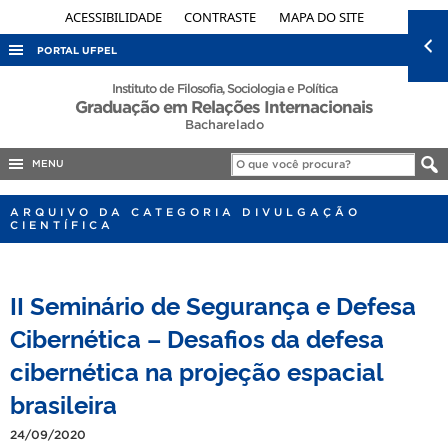
ACESSIBILIDADE
CONTRASTE
MAPA DO SITE
PORTAL UFPEL
ACESSO À INFORMAÇÃO
Instituto de Filosofia, Sociologia e Política
Graduação em Relações Internacionais
AUDITORIA
Bacharelado
COBALTO
MENU
CONCURSOS
ARQUIVO DA CATEGORIA DIVULGAÇÃO
EDITAIS
CIENTÍFICA
INTERNACIONAL
OUVIDORIA
II Seminário de Segurança e Defesa
PORTARIAS
Cibernética – Desafios da defesa
TELEFONES
cibernética na projeção espacial
brasileira
24/09/2020