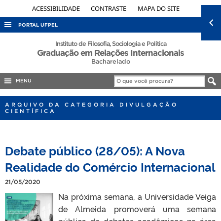
ACESSIBILIDADE
CONTRASTE
MAPA DO SITE
PORTAL UFPEL
ACESSO À INFORMAÇÃO
Instituto de Filosofia, Sociologia e Política
Graduação em Relações Internacionais
AUDITORIA
Bacharelado
COBALTO
MENU
CONCURSOS
ARQUIVO DA CATEGORIA DIVULGAÇÃO
EDITAIS
CIENTÍFICA
INTERNACIONAL
OUVIDORIA
Debate público (28/05): A Nova
PORTARIAS
Realidade do Comércio Internacional
TELEFONES
21/05/2020
Na próxima semana, a Universidade Veiga
de Almeida promoverá uma semana