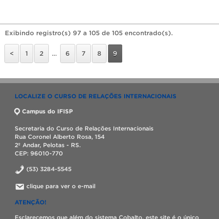
Exibindo registro(s) 97 a 105 de 105 encontrado(s).
<
1
2
…
6
7
8
9
LOCALIZE O CURSO DE RELAÇÕES INTERNACIONAIS
Campus do IFISP
Secretaria do Curso de Relações Internacionais
Rua Coronel Alberto Rosa, 154
2º Andar, Pelotas - RS.
CEP: 96010-770
(53) 3284-5545
clique para ver o e-mail
ATENÇÃO!
Esclarecemos que além do sistema Cobalto, este site é o único