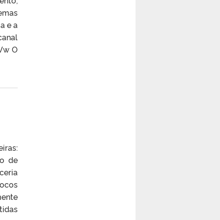
emas
a e a
canal
tVw O
iras:
so de
ceria
locos
mente
tidas