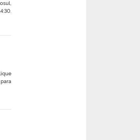
osul,
4:30.
ique
 para