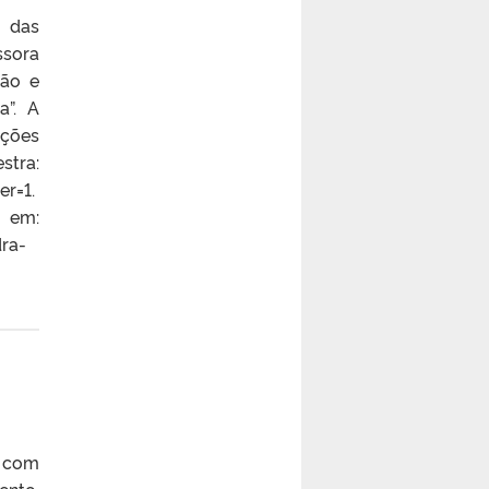
m das
ssora
são e
a”. A
ações
stra:
r=1.
 em:
ra-
, com
ento,