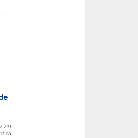
 de
do um
ítica