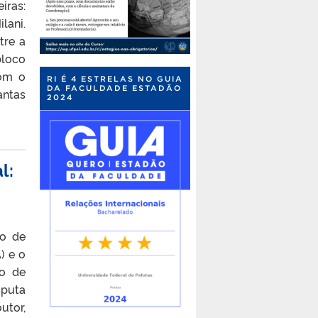
iras:
lani.
tre a
bloco
com o
RI É 4 ESTRELAS NO GUIA
DA FACULDADE ESTADÃO
ntas
2024
l:
io de
) e o
so de
sputa
utor,