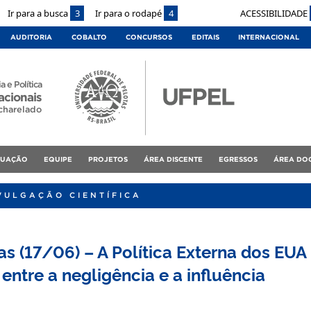
Ir para a busca
3
Ir para o rodapé
4
ACESSIBILIDADE
AUDITORIA
COBALTO
CONCURSOS
EDITAIS
INTERNACIONAL
a e Política
acionais
charelado
DUAÇÃO
EQUIPE
PROJETOS
ÁREA DISCENTE
EGRESSOS
ÁREA DO
VULGAÇÃO CIENTÍFICA
as (17/06) – A Política Externa dos EUA
 entre a negligência e a influência