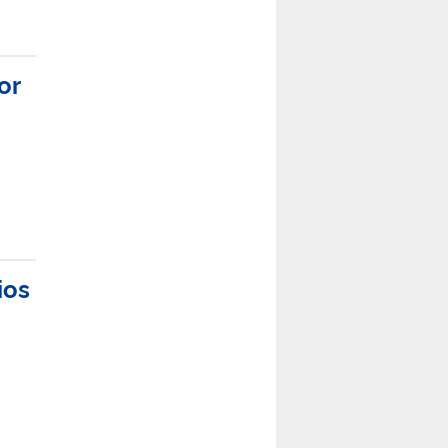
or
ios