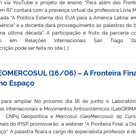
h via YouTube o projeto de ensino “Para além das Fronte
m RI” contará com a presença virtual da professora Lívia Mi
ulada “A Política Externa dos EUA para a América Latina: en
luência” e a docente dará prosseguimento às palestras do 
na última década”. A participação é fruto da parceria 
ão em Relações Internacionais San Tiago Da
ão pode ser feita no site […]
MERCOSUL (16/06) – A Fronteira Fina
 no Espaço
para ampliar No próximo dia 16 de junho o Laboratór
ões Internacionais e Movimentos Antissistêmicos (LabGRIMA
a CNPq Geopolítica e Mercosul (GeoMercosul) do Cur
nais do IFISP, promoverão a webinar “A Fronteira Final: a Di
o“. A palestra ficará a cargo do especialista professor e do