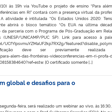
 (10) às 19h via YouTube o projeto de ensino “Para alé
nferências em RI” contará com a presença virtual da profe
. A atividade é intitulada “Os Estados Unidos 2020: Ten
nte abrirá o bloco temático “Os EUA na última décad
uto da parceria com o Programa de Pós-Graduação em Rel
as (UNESP/UNICAMP/PUC SP). Link para acesso à pale
el/UCfYIpsvmuYZMaUF2kp7RX2g/featured?disable_polyme
ficação deve ser previamente realizada
para-alem-das-fronteiras-videoconferencias-em-ri-profa-d
08158384640?ref=estw. [O certificado somente […]
m global e desafios para o
 segunda-feira, será realizado um webinar ao vivo, às 16:30
s Ricupero e com o Prof. Guilherme Casarões (FGV). No ev