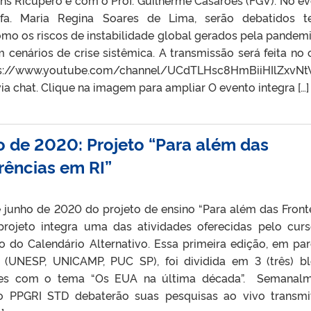
fa. Maria Regina Soares de Lima, serão debatidos t
o os riscos de instabilidade global gerados pela pandemi
cenários de crise sistêmica. A transmissão será feita no 
ttps://www.youtube.com/channel/UCdTLHsc8HmBiiHIlZxvN
ia chat. Clique na imagem para ampliar O evento integra […]
 de 2020: Projeto “Para além das
rências em RI”
unho de 2020 do projeto de ensino “Para além das Fronte
projeto integra uma das atividades oferecidas pelo cur
o do Calendário Alternativo. Essa primeira edição, em par
(UNESP, UNICAMP, PUC SP), foi dividida em 3 (três) b
eles com o tema “Os EUA na última década”. Semanal
o PPGRI STD debaterão suas pesquisas ao vivo transmi