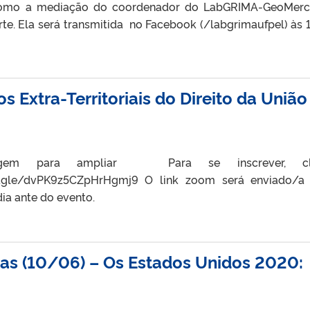
 como a mediação do coordenador do LabGRIMA-GeoMerc
te. Ela será transmitida no Facebook (/labgrimaufpel) às 1
s Extra-Territoriais do Direito da União
gem para ampliar Para se inscrever, cl
ms.gle/dvPK9z5CZpHrHgmj9 O link zoom será enviado/a
dia ante do evento.
ras (10/06) – Os Estados Unidos 2020: