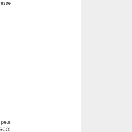
cesse
pela
ESCO)