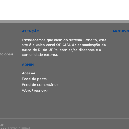
ATENÇÃO!
ARQUIV
Esclarecemos que além do sistema Cobalto, este
site é o único canal OFICIAL de comunicação do
curso de RI da UFPel com os/as discentes e a
acionais
comunidade externa.
ADMIN
Acessar
Feed de posts
Feed de comentários
WordPress.org
ais.
o por
SGTIC / UFPel
.