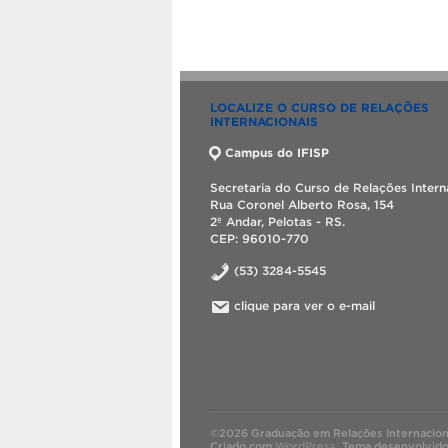
LOCALIZE O CURSO DE RELAÇÕES
INTERNACIONAIS
Campus do IFISP
Secretaria do Curso de Relações Intern
Rua Coronel Alberto Rosa, 154
2º Andar, Pelotas - RS.
CEP: 96010-770
(53) 3284-5545
clique para ver o e-mail
©2026 Graduação em Relações Internacion
Criado com
WordPress
.
Tema desenvolvid