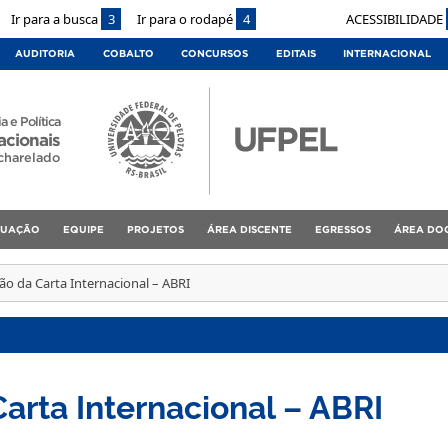
Ir para a busca
3
Ir para o rodapé
4
ACESSIBILIDADE
AUDITORIA
COBALTO
CONCURSOS
EDITAIS
INTERNACIONAL
a e Política
acionais
charelado
DUAÇÃO
EQUIPE
PROJETOS
ÁREA DISCENTE
EGRESSOS
ÁREA DO
ão da Carta Internacional – ABRI
arta Internacional – ABRI