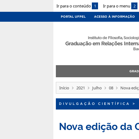
Ir para o conteúdo
1
Ir para o menu
2
PORTAL UFPEL
ACESSO À INFORMAÇÃO
Instituto de Filosofia, Sociologi
Graduação em Relações Intern
Ba
GRA
Início
2021
Julho
08
Nova ediç
DIVULGAÇÃO CIENTÍFICA
>
Nova edição da C