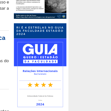
sso e
sar a
RI É 4 ESTRELAS NO GUIA
DA FACULDADE ESTADÃO
2024
ca
as do
ntos