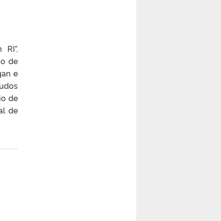
 RI”,
so de
gan e
tudos
io de
al de