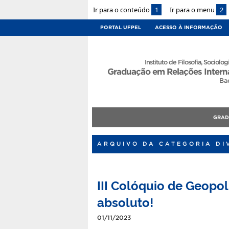
Ir para o conteúdo
1
Ir para o menu
2
PORTAL UFPEL
ACESSO À INFORMAÇÃO
Instituto de Filosofia, Sociologi
Graduação em Relações Intern
Ba
GRA
ARQUIVO DA CATEGORIA DI
III Colóquio de Geopol
absoluto!
01/11/2023