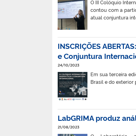
O III Colóquio Inte
contou com a partic
atual conjuntura int
INSCRIÇÕES ABERTAS: I
e Conjuntura Internac
24/10/2023
Em sua terceira edi
Brasil e do exterior
LabGRIMA produz análi
21/08/2023
O Laboratório d