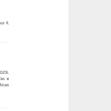
s II,
023),
/as e
ticas