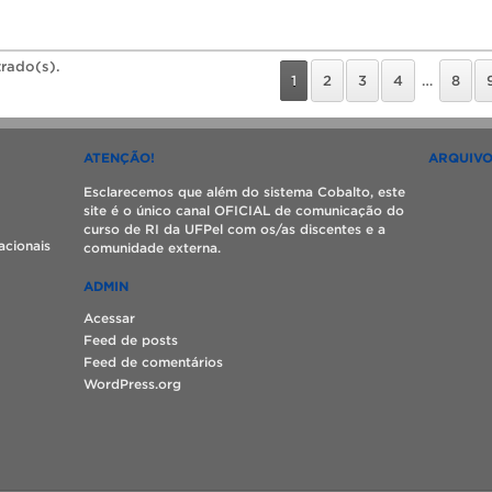
trado(s).
1
2
3
4
…
8
ATENÇÃO!
ARQUIV
Esclarecemos que além do sistema Cobalto, este
site é o único canal OFICIAL de comunicação do
curso de RI da UFPel com os/as discentes e a
acionais
comunidade externa.
ADMIN
Acessar
Feed de posts
Feed de comentários
WordPress.org