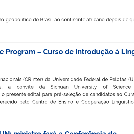
no geopolítico do Brasil ao continente africano depois de q
ne Program – Curso de Introdução à Lín
acionais (CRInter) da Universidade Federal de Pelotas (U
s, a convite da Sichuan University of Science
o o presente edital para pré-seleção de candidatos ao Cur
ferecido pelo Centro de Ensino e Cooperação Linguísti
UN: ministro fará a Conferência de