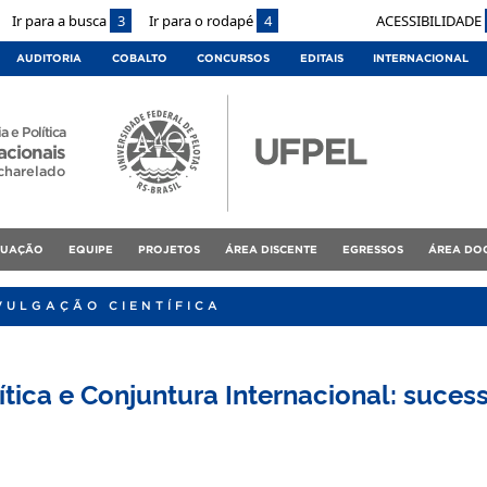
Ir para a busca
3
Ir para o rodapé
4
ACESSIBILIDADE
AUDITORIA
COBALTO
CONCURSOS
EDITAIS
INTERNACIONAL
a e Política
acionais
charelado
DUAÇÃO
EQUIPE
PROJETOS
ÁREA DISCENTE
EGRESSOS
ÁREA DO
VULGAÇÃO CIENTÍFICA
ítica e Conjuntura Internacional: suces