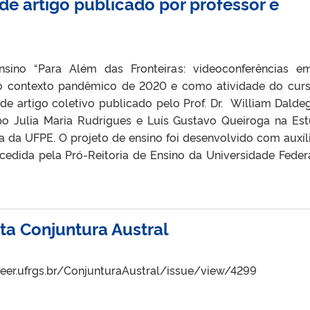
de artigo publicado por professor e
sino “Para Além das Fronteiras: videoconferências em
o contexto pandêmico de 2020 e como atividade do cur
 de artigo coletivo publicado pelo Prof. Dr. William Dalde
po Julia Maria Rudrigues e Luís Gustavo Queiroga na Es
ra da UFPE. O projeto de ensino foi desenvolvido com auxíl
ncedida pela Pró-Reitoria de Ensino da Universidade Feder
a Conjuntura Austral
//seer.ufrgs.br/ConjunturaAustral/issue/view/4299