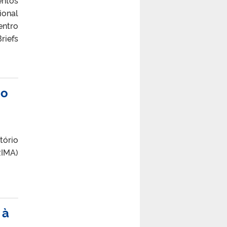
ional
entro
riefs
ão
tório
RIMA)
 à