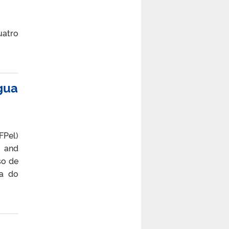
uatro
gua
FPel)
 and
so de
ca do