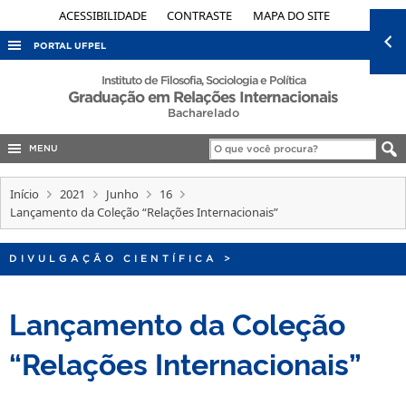
ACESSIBILIDADE
CONTRASTE
MAPA DO SITE
PORTAL UFPEL
ACESSO À INFORMAÇÃO
Instituto de Filosofia, Sociologia e Política
Graduação em Relações Internacionais
AUDITORIA
Bacharelado
COBALTO
MENU
CONCURSOS
Início
2021
Junho
16
EDITAIS
Lançamento da Coleção “Relações Internacionais”
INTERNACIONAL
DIVULGAÇÃO CIENTÍFICA
>
OUVIDORIA
PORTARIAS
Lançamento da Coleção
TELEFONES
“Relações Internacionais”