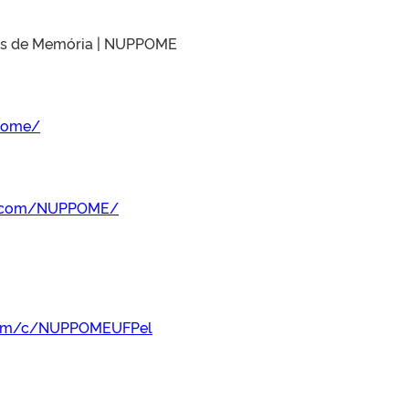
cas de Memória | NUPPOME
ppome/
k.com/NUPPOME/
.com/c/NUPPOMEUFPel