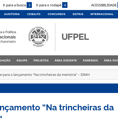
Ir para a busca
3
Ir para o rodapé
4
ACESSIBILIDADE
AUDITORIA
COBALTO
CONCURSOS
EDITAIS
INTERNACIONAL
a e Política
acionais
charelado
DUAÇÃO
EQUIPE
PROJETOS
ÁREA DISCENTE
EGRESSOS
ÁREA DO
e para o lançamento “Na trincheiras da memória” – IDMH
ançamento “Na trincheiras da