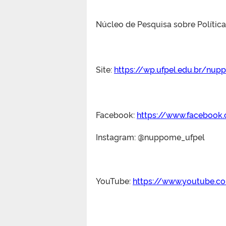
Núcleo de Pesquisa sobre Políti
Site:
https://wp.ufpel.edu.br/nu
Facebook:
h
ttps://www.faceboo
Instagram: @nuppome_ufpel
YouTube:
https://www.youtube