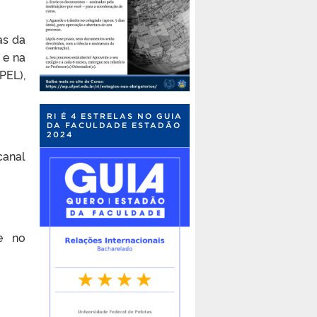
as da
 e na
PEL),
RI É 4 ESTRELAS NO GUIA
DA FACULDADE ESTADÃO
2024
canal
 no