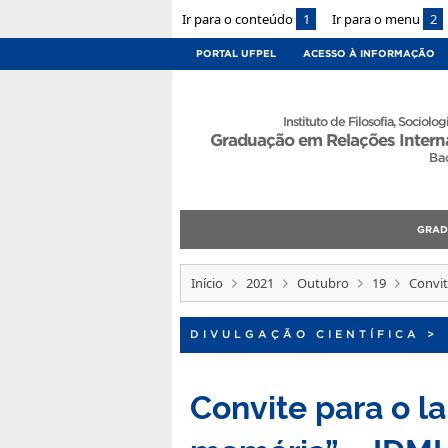
Ir para o conteúdo
1
Ir para o menu
2
PORTAL UFPEL
ACESSO À INFORMAÇÃO
Instituto de Filosofia, Sociologi
Graduação em Relações Intern
Ba
GRA
Início
2021
Outubro
19
Convit
DIVULGAÇÃO CIENTÍFICA
>
Convite para o l