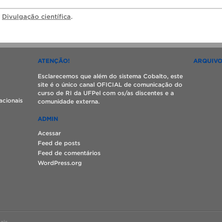
a
Divulgação científica
.
ATENÇÃO!
ARQUIV
Esclarecemos que além do sistema Cobalto, este
site é o único canal OFICIAL de comunicação do
curso de RI da UFPel com os/as discentes e a
acionais
comunidade externa.
ADMIN
Acessar
Feed de posts
Feed de comentários
WordPress.org
ais.