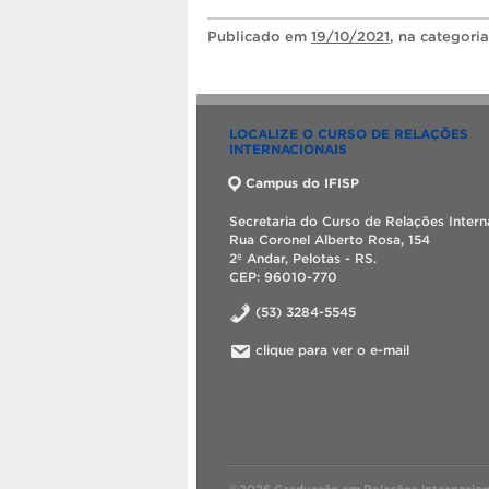
Publicado
em
19/10/2021
, na categori
LOCALIZE O CURSO DE RELAÇÕES
INTERNACIONAIS
Campus do IFISP
Secretaria do Curso de Relações Intern
Rua Coronel Alberto Rosa, 154
2º Andar, Pelotas - RS.
CEP: 96010-770
(53) 3284-5545
clique para ver o e-mail
©2026 Graduação em Relações Internacion