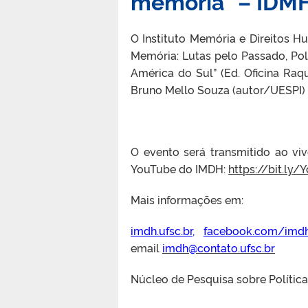
memória” – IDM
O Instituto Memória e Direitos H
Memória: Lutas pelo Passado, Pol
América do Sul” (Ed. Oficina Raq
Bruno Mello Souza (autor/UESPI) 
O evento será transmitido ao vi
YouTube do IMDH:
https://bit.ly
Mais informações em:
imdh.ufsc.br
,
facebook.com/imd
email
imdh@contato.ufsc.br
Núcleo de Pesquisa sobre Políti