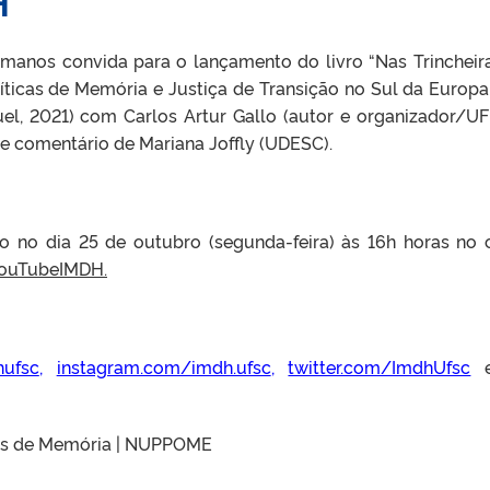
H
umanos convida para o lançamento do livro “Nas Trincheir
íticas de Memória e Justiça de Transição no Sul da Europa
uel, 2021) com Carlos Artur Gallo (autor e organizador/UF
e comentário de Mariana Joffly (UDESC).
vo no dia 25 de outubro (segunda-feira) às 16h horas no 
/YouTubeIMDH.
hufsc
,
instagram.com/imdh.ufsc
,
twitter.com/ImdhUfsc
e
cas de Memória | NUPPOME