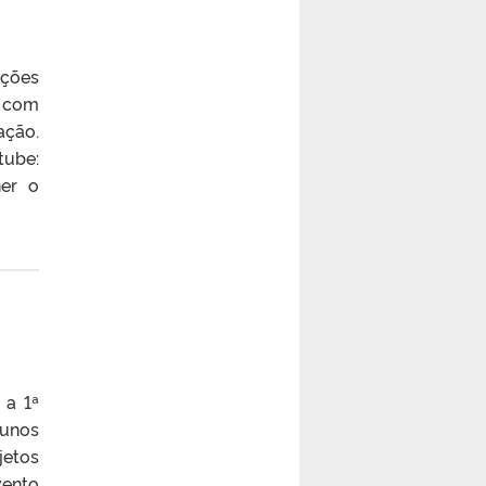
ações
r com
ação.
tube:
her o
 a 1ª
lunos
jetos
vento