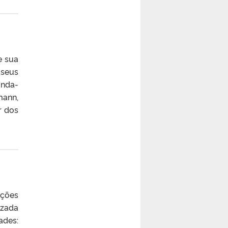
e sua
 seus
unda-
mann,
r dos
ções
izada
ades: