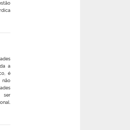
estão
rdica
ades
ada a
co, é
e não
dades
 ser
onal.