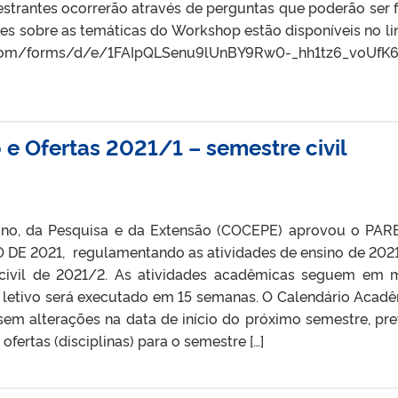
strantes ocorrerão através de perguntas que poderão ser f
ões sobre as temáticas do Workshop estão disponíveis no li
e.com/forms/d/e/1FAIpQLSenu9lUnBY9Rw0-_hh1tz6_voUfK
e Ofertas 2021/1 – semestre civil
ino, da Pesquisa e da Extensão (COCEPE) aprovou o PA
DE 2021, regulamentando as atividades de ensino de 2021
civil de 2021/2. As atividades acadêmicas seguem em
 letivo será executado em 15 semanas. O Calendário Acad
sem alterações na data de início do próximo semestre, pre
fertas (disciplinas) para o semestre […]