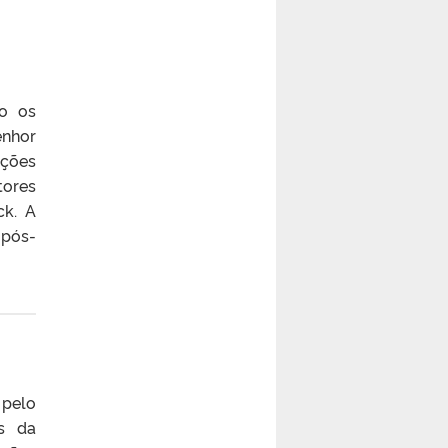
do os
enhor
ações
tores
ck. A
 pós-
 pelo
is da