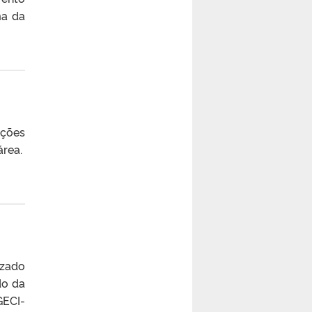
ma da
ações
rea.
izado
do da
GECI-