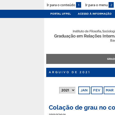
Ir para o conteúdo
1
Ir para o menu
2
PORTAL UFPEL
ACESSO À INFORMAÇÃO
Instituto de Filosofia, Sociologi
Graduação em Relações Intern
Ba
GRA
ARQUIVO DE 2021
JAN
FEV
MAR
Colação de grau no c
27/07/2021