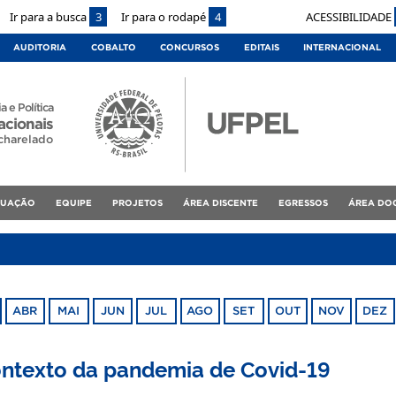
Ir para a busca
3
Ir para o rodapé
4
ACESSIBILIDADE
AUDITORIA
COBALTO
CONCURSOS
EDITAIS
INTERNACIONAL
a e Política
acionais
charelado
DUAÇÃO
EQUIPE
PROJETOS
ÁREA DISCENTE
EGRESSOS
ÁREA DO
ABR
MAI
JUN
JUL
AGO
SET
OUT
NOV
DEZ
ontexto da pandemia de Covid-19