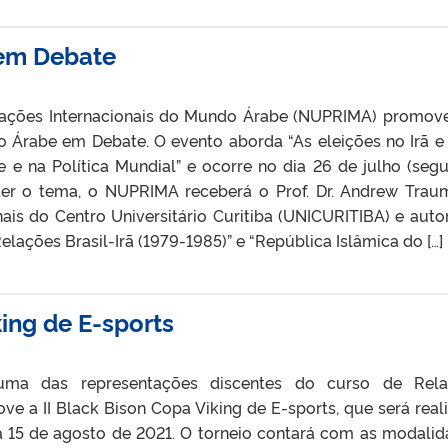
em Debate
ações Internacionais do Mundo Árabe (NUPRIMA) promov
o Árabe em Debate. O evento aborda “As eleições no Irã e
 na Política Mundial” e ocorre no dia 26 de julho (seg
ater o tema, o NUPRIMA receberá o Prof. Dr. Andrew Trau
ais do Centro Universitário Curitiba (UNICURITIBA) e auto
 Relações Brasil-Irã (1979-1985)” e “República Islâmica do […]
king de E-sports
uma das representações discentes do curso de Rela
ve a II Black Bison Copa Viking de E-sports, que será real
ia 15 de agosto de 2021. O torneio contará com as modalid