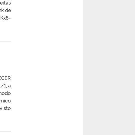
eitas
nk de
6Kx8-
RECER
/1, a
 modo
êmico
visto