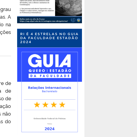
 grau
as. A
do na
ações
RI É 4 ESTRELAS NO GUIA
DA FACULDADE ESTADÃO
2024
re de
a de
so de
ração
s não
as do