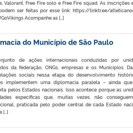
 Valorant, Free Fire solo e Free Fire squad. As inscrições 
odem ser feitas por esse link: https://linktr.ee/atleticano
 #GoVikings Acompanhe as […]
omacia do Município de São Paulo
njunto de ações internacionais conduzidas por unid
ados da federação, ONGs, empresas e os Municípios. D
elações sociais nessa etapa do desenvolvimento históri
ões implementem uma diplomacia paralela – ainda qu
eita pelos Estados nacionais. Isso acontece porque as uni
dades específicas que, muitas vezes, não conseguem
cional, praticada pelo poder central de cada Estado naci
 […]