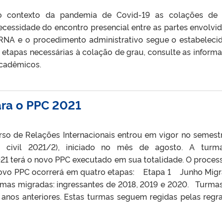
no contexto da pandemia de Covid-19 as colações de
essidade do encontro presencial entre as partes envolvid
RNA e o procedimento administrativo segue o estabeleci
s etapas necessárias à colação de grau, consulte as inform
Acadêmicos.
ara o PPC 2021
so de Relações Internacionais entrou em vigor no semest
e civil 2021/2), iniciado no mês de agosto. A turm
021 terá o novo PPC executado em sua totalidade. O proces
 novo PPC ocorrerá em quatro etapas: Etapa 1 Junho Mig
mas migradas: ingressantes de 2018, 2019 e 2020. Turma
 anos anteriores. Estas turmas seguem regidas pelas regr