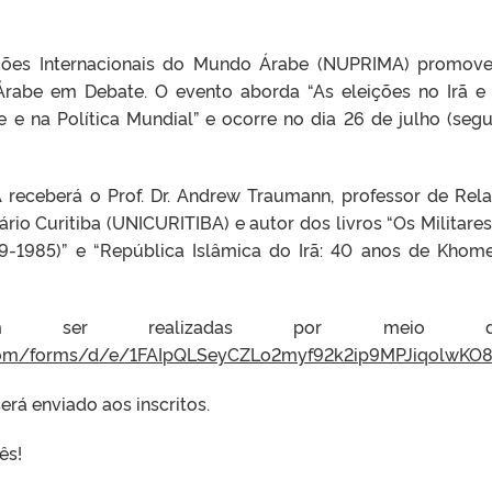
ões Internacionais do Mundo Árabe (NUPRIMA) promov
Árabe em Debate. O evento aborda “As eleições no Irã e
 na Política Mundial” e ocorre no dia 26 de julho (seg
receberá o Prof. Dr. Andrew Traumann, professor de Rel
ário Curitiba (UNICURITIBA) e autor dos livros “Os Militares
979-1985)” e “República Islâmica do Irã: 40 anos de Khome
em ser realizadas por meio de
.com/forms/d/e/1FAIpQLSeyCZLo2myf92k2ip9MPJiqolwKO
erá enviado aos inscritos.
ês!