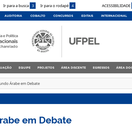
Ir para a busca
3
Ir para o rodapé
4
ACESSIBILIDADE
AUDITORIA
COBALTO
CONCURSOS
EDITAIS
INTERNACIONAL
a e Política
acionais
charelado
DUAÇÃO
EQUIPE
PROJETOS
ÁREA DISCENTE
EGRESSOS
ÁREA DO
undo Árabe em Debate
rabe em Debate