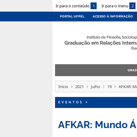
Ir para o conteúdo
1
Ir para o menu
2
PORTAL UFPEL
ACESSO À INFORMAÇÃO
Instituto de Filosofia, Sociologi
Graduação em Relações Intern
Ba
GRA
Início
2021
Julho
19
AFKAR: M
EVENTOS
>
AFKAR: Mundo Á