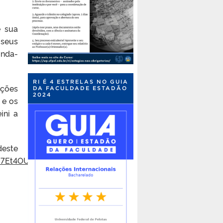
e sua
 seus
unda-
RI É 4 ESTRELAS NO GUIA
ações
DA FACULDADE ESTADÃO
2024
 e os
ini a
ste
87Et4OUa4kzpPLFj25ERQ/viewform