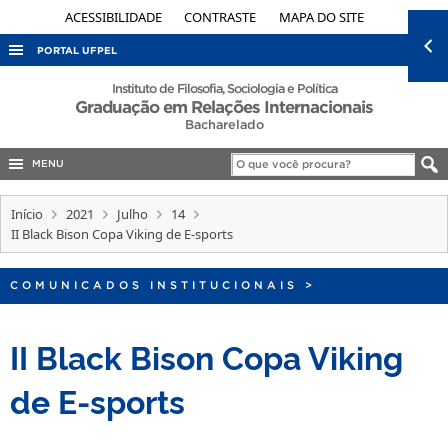
ACESSIBILIDADE
CONTRASTE
MAPA DO SITE
PORTAL UFPEL
ACESSO À INFORMAÇÃO
Instituto de Filosofia, Sociologia e Política
Graduação em Relações Internacionais
AUDITORIA
Bacharelado
COBALTO
MENU
CONCURSOS
Início
2021
Julho
14
EDITAIS
II Black Bison Copa Viking de E-sports
INTERNACIONAL
COMUNICADOS INSTITUCIONAIS
>
OUVIDORIA
PORTARIAS
II Black Bison Copa Viking
TELEFONES
de E-sports