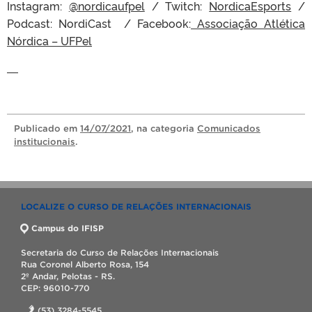
Instagram:
@nordicaufpel
/ Twitch:
NordicaEsports
/
Podcast: NordiCast / Facebook:
Associação Atlética
Nórdica – UFPel
—
Publicado
em
14/07/2021
, na categoria
Comunicados
institucionais
.
LOCALIZE O CURSO DE RELAÇÕES INTERNACIONAIS
Campus do IFISP
Secretaria do Curso de Relações Internacionais
Rua Coronel Alberto Rosa, 154
2º Andar, Pelotas - RS.
CEP: 96010-770
(53) 3284-5545