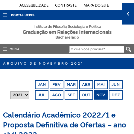
ACESSIBILIDADE
CONTRASTE
MAPA DO SITE
PORTAL UFPEL
ACESSO À INFORMAÇÃO
Instituto de Filosofia, Sociologia e Política
Graduação em Relações Internacionais
AUDITORIA
Bacharelado
COBALTO
MENU
CONCURSOS
ARQUIVO DE NOVEMBRO 2021
EDITAIS
INTERNACIONAL
JAN
FEV
MAR
ABR
MAI
JUN
OUVIDORIA
JUL
AGO
SET
OUT
NOV
DEZ
PORTARIAS
TELEFONES
Calendário Acadêmico 2022/1 e
Proposta Definitiva de Ofertas – ano