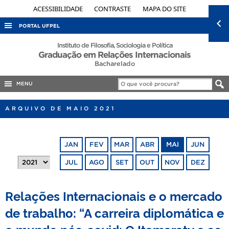
ACESSIBILIDADE
CONTRASTE
MAPA DO SITE
PORTAL UFPEL
ACESSO À INFORMAÇÃO
Instituto de Filosofia, Sociologia e Política
Graduação em Relações Internacionais
AUDITORIA
Bacharelado
COBALTO
MENU
CONCURSOS
ARQUIVO DE MAIO 2021
EDITAIS
INTERNACIONAL
JAN
FEV
MAR
ABR
MAI
JUN
OUVIDORIA
JUL
AGO
SET
OUT
NOV
DEZ
PORTARIAS
TELEFONES
Relações Internacionais e o mercado
de trabalho: “A carreira diplomática e