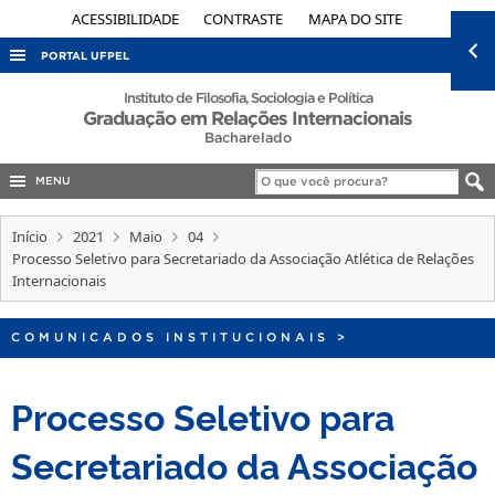
ACESSIBILIDADE
CONTRASTE
MAPA DO SITE
PORTAL UFPEL
ACESSO À INFORMAÇÃO
Instituto de Filosofia, Sociologia e Política
Graduação em Relações Internacionais
AUDITORIA
Bacharelado
COBALTO
MENU
CONCURSOS
Início
2021
Maio
04
EDITAIS
Processo Seletivo para Secretariado da Associação Atlética de Relações
Internacionais
INTERNACIONAL
OUVIDORIA
COMUNICADOS INSTITUCIONAIS
>
PORTARIAS
TELEFONES
Processo Seletivo para
Secretariado da Associação