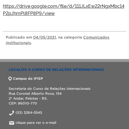
https://drive.google.com/file/d/111JLxEw22rNgxMbc14
P2pJhmPl8FP8P9/view
Publicado
em
04/05/2021
, na categoria
Comunicados
institucionais
.
LOCALIZE O CURSO DE RELAÇÕES INTERNACIONAIS
Campus do IFISP
Secretaria do Curso de Relações Internacionais
Rua Coronel Alberto Rosa, 154
2º Andar, Pelotas - RS.
CEP: 96010-770
(53) 3284-5545
clique para ver o e-mail