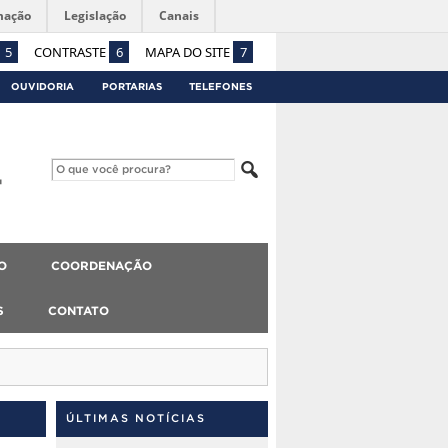
mação
Legislação
Canais
5
CONTRASTE
6
MAPA DO SITE
7
OUVIDORIA
PORTARIAS
TELEFONES
O
COORDENAÇÃO
S
CONTATO
ÚLTIMAS NOTÍCIAS