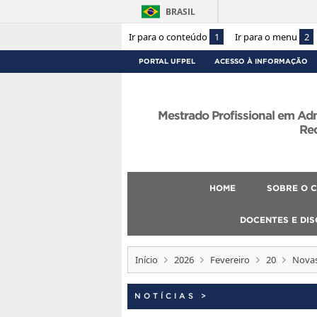
BRASIL
Ir para o conteúdo
1
Ir para o menu
2
PORTAL UFPEL
ACESSO À INFORMAÇÃO
Mestrado Profissional em Ad
Re
HOME
SOBRE O 
DOCENTES E DI
Início
2026
Fevereiro
20
Novas
NOTÍCIAS
>