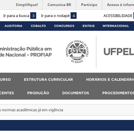
Simplifique!
Comunica BR
Participe
Acesso à infor
Ir para a busca
3
Ir para o rodapé
4
ACESSIBILIDADE
AUDITORIA
COBALTO
CONCURSOS
EDITAIS
INTERNACIONAL
ministração Pública em
de Nacional – PROFIAP
CURSO
ESTRUTURA CURRICULAR
HORÁRIOS E CALENDÁRI
SCENTES
PRODUÇÃO
DOCUMENTOS
PROCEDIMENTO
 normas acadêmicas já em vigência