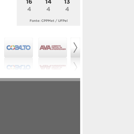
16
14
13
4
4
4
Fonte: CPPMet / UFPel