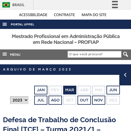
BRASIL
Simplifique!
ACESSIBILIDADE
CONTRASTE
MAPA DO SITE
Comunica BR
PORTAL UFPEL
Participe
ACESSO À INFORMAÇÃO
Mestrado Profissional em Administração Pública
Acesso à informação
em Rede Nacional – PROFIAP
AUDITORIA
Legislação
MENU
COBALTO
Canais
CONCURSOS
ARQUIVO DE MARÇO 2023
EDITAIS
INTERNACIONAL
JAN
FEV
MAR
ABR
MAI
JUN
OUVIDORIA
JUL
AGO
SET
OUT
NOV
DEZ
PORTARIAS
TELEFONES
Defesa de Trabalho de Conclusão
Final [TCF] – Turma 2021/1 –