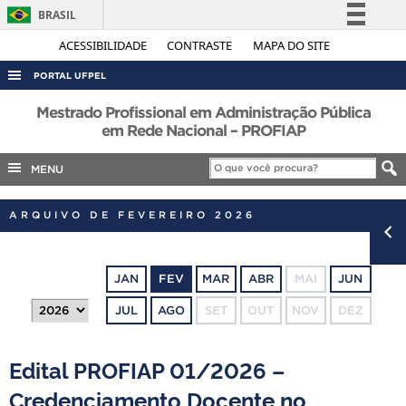
BRASIL
Simplifique!
ACESSIBILIDADE
CONTRASTE
MAPA DO SITE
Comunica BR
PORTAL UFPEL
Participe
ACESSO À INFORMAÇÃO
Mestrado Profissional em Administração Pública
Acesso à informação
em Rede Nacional – PROFIAP
AUDITORIA
Legislação
MENU
COBALTO
Canais
CONCURSOS
ARQUIVO DE FEVEREIRO 2026
EDITAIS
INTERNACIONAL
JAN
FEV
MAR
ABR
MAI
JUN
OUVIDORIA
JUL
AGO
SET
OUT
NOV
DEZ
PORTARIAS
TELEFONES
Edital PROFIAP 01/2026 –
Credenciamento Docente no