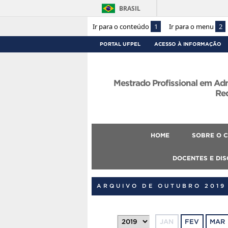
BRASIL
Ir para o conteúdo
1
Ir para o menu
2
PORTAL UFPEL
ACESSO À INFORMAÇÃO
Mestrado Profissional em Ad
Re
HOME
SOBRE O 
DOCENTES E DI
ARQUIVO DE OUTUBRO 2019
JAN
FEV
MAR