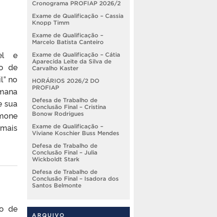
Cronograma PROFIAP 2026/2
Exame de Qualificação – Cassia
Knopp Timm
Exame de Qualificação –
Marcelo Batista Canteiro
Pel e
Exame de Qualificação – Cátia
Aparecida Leite da Silva de
ão de
Carvalho Kaster
l” no
HORÁRIOS 2026/2 DO
PROFIAP
emana
Defesa de Trabalho de
e sua
Conclusão Final – Cristina
imone
Bonow Rodrigues
 mais
Exame de Qualificação –
Viviane Koschier Buss Mendes
Defesa de Trabalho de
Conclusão Final – Julia
Wickboldt Stark
Defesa de Trabalho de
Conclusão Final – Isadora dos
Santos Belmonte
so de
ARQUIVO