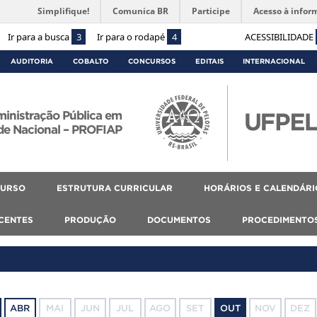
Simplifique!
Comunica BR
Participe
Acesso à infor
Ir para a busca
3
Ir para o rodapé
4
ACESSIBILIDADE
AUDITORIA
COBALTO
CONCURSOS
EDITAIS
INTERNACIONAL
ministração Pública em
de Nacional – PROFIAP
CURSO
ESTRUTURA CURRICULAR
HORÁRIOS E CALENDÁRI
SCENTES
PRODUÇÃO
DOCUMENTOS
PROCEDIMENTO
ABR
MAI
JUN
JUL
AGO
SET
OUT
NOV
DEZ