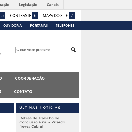
mação
Legislação
Canais
5
CONTRASTE
6
MAPA DO SITE
7
OUVIDORIA
PORTARIAS
TELEFONES
O
COORDENAÇÃO
S
CONTATO
ÚLTIMAS NOTÍCIAS
Defesa de Trabalho de
Conclusão Final – Ricardo
Neves Cabral