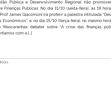
stão Pública e Desenvolvimento Regional irão promov
e Finanças Públicas. No dia 11/10 (sexta-feira), às 19 hora
 Prof. James Giacomoni irá proferir a palestra intitulada “De
los Econômicos”; e, no dia 15/10 (terça-feira), no mesmo horá
la Mascarenhas debater sobre “A crise das finanças púb
ontamos com a […]
do(s).