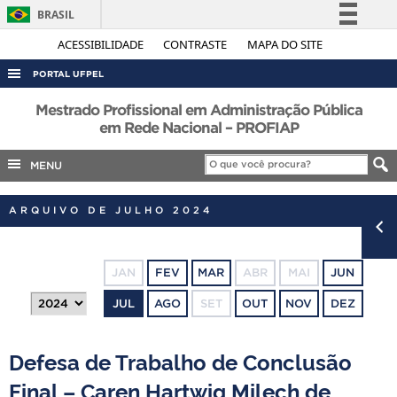
BRASIL
Simplifique!
ACESSIBILIDADE
CONTRASTE
MAPA DO SITE
Comunica BR
PORTAL UFPEL
Participe
ACESSO À INFORMAÇÃO
Mestrado Profissional em Administração Pública
Acesso à informação
em Rede Nacional – PROFIAP
AUDITORIA
Legislação
MENU
COBALTO
Canais
CONCURSOS
ARQUIVO DE JULHO 2024
EDITAIS
INTERNACIONAL
JAN
FEV
MAR
ABR
MAI
JUN
OUVIDORIA
JUL
AGO
SET
OUT
NOV
DEZ
PORTARIAS
TELEFONES
Defesa de Trabalho de Conclusão
Final – Caren Hartwig Milech de