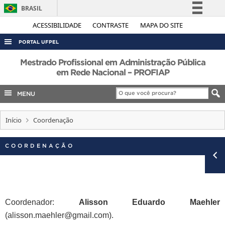
BRASIL
Simplifique!
ACESSIBILIDADE
CONTRASTE
MAPA DO SITE
Comunica BR
PORTAL UFPEL
Participe
ACESSO À INFORMAÇÃO
Mestrado Profissional em Administração Pública
Acesso à informação
em Rede Nacional – PROFIAP
AUDITORIA
Legislação
MENU
COBALTO
Canais
CONCURSOS
Início
Coordenação
EDITAIS
INTERNACIONAL
COORDENAÇÃO
OUVIDORIA
PORTARIAS
TELEFONES
Coordenador:
Alisson Eduardo Maehler
(alisson.maehler@gmail.com).