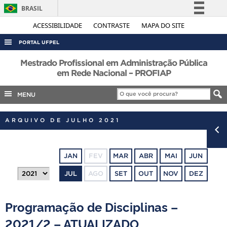
BRASIL
Simplifique!
ACESSIBILIDADE
CONTRASTE
MAPA DO SITE
Comunica BR
PORTAL UFPEL
Participe
ACESSO À INFORMAÇÃO
Mestrado Profissional em Administração Pública
Acesso à informação
em Rede Nacional – PROFIAP
AUDITORIA
Legislação
MENU
COBALTO
Canais
CONCURSOS
ARQUIVO DE JULHO 2021
EDITAIS
INTERNACIONAL
JAN
FEV
MAR
ABR
MAI
JUN
OUVIDORIA
JUL
AGO
SET
OUT
NOV
DEZ
PORTARIAS
TELEFONES
Programação de Disciplinas –
2021/2 – ATUALIZADO