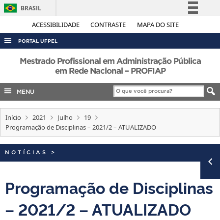
BRASIL
Simplifique!
ACESSIBILIDADE
CONTRASTE
MAPA DO SITE
Comunica BR
PORTAL UFPEL
Participe
ACESSO À INFORMAÇÃO
Mestrado Profissional em Administração Pública
Acesso à informação
em Rede Nacional – PROFIAP
AUDITORIA
Legislação
MENU
COBALTO
Canais
CONCURSOS
Início
2021
Julho
19
EDITAIS
Programação de Disciplinas – 2021/2 – ATUALIZADO
INTERNACIONAL
NOTÍCIAS
>
OUVIDORIA
PORTARIAS
Programação de Disciplinas
TELEFONES
– 2021/2 – ATUALIZADO