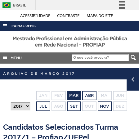
BRASIL
Simplifique!
ACESSIBILIDADE
CONTRASTE
MAPA DO SITE
Comunica BR
PORTAL UFPEL
Participe
ACESSO À INFORMAÇÃO
Mestrado Profissional em Administração Pública
Acesso à informação
em Rede Nacional – PROFIAP
AUDITORIA
Legislação
MENU
COBALTO
Canais
CONCURSOS
ARQUIVO DE MARÇO 2017
EDITAIS
INTERNACIONAL
JAN
FEV
MAR
ABR
MAI
JUN
OUVIDORIA
JUL
AGO
SET
OUT
NOV
DEZ
PORTARIAS
TELEFONES
Candidatos Selecionados Turma
2017/1 – Profiap/UFPel