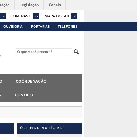
mação
Legislação
Canais
5
CONTRASTE
6
MAPA DO SITE
7
OUVIDORIA
PORTARIAS
TELEFONES
O
COORDENAÇÃO
S
CONTATO
ÚLTIMAS NOTÍCIAS