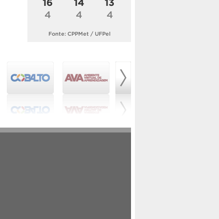
16
14
13
4
4
4
Fonte: CPPMet / UFPel