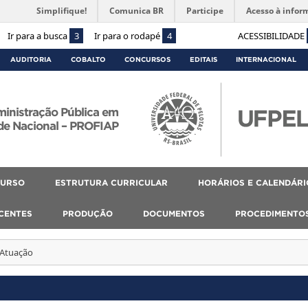
Simplifique!
Comunica BR
Participe
Acesso à infor
Ir para a busca
3
Ir para o rodapé
4
ACESSIBILIDADE
AUDITORIA
COBALTO
CONCURSOS
EDITAIS
INTERNACIONAL
ministração Pública em
de Nacional – PROFIAP
CURSO
ESTRUTURA CURRICULAR
HORÁRIOS E CALENDÁRI
SCENTES
PRODUÇÃO
DOCUMENTOS
PROCEDIMENTO
 Atuação