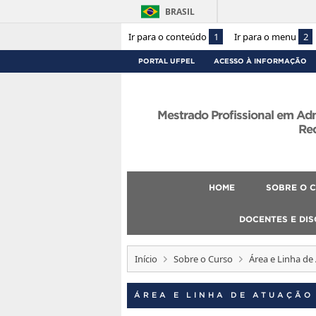
BRASIL
Ir para o conteúdo
1
Ir para o menu
2
PORTAL UFPEL
ACESSO À INFORMAÇÃO
Mestrado Profissional em Ad
Re
HOME
SOBRE O 
DOCENTES E DI
Início
Sobre o Curso
Área e Linha de
ÁREA E LINHA DE ATUAÇÃO