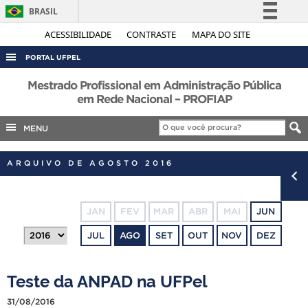
BRASIL
Simplifique!
ACESSIBILIDADE
CONTRASTE
MAPA DO SITE
Comunica BR
PORTAL UFPEL
Participe
ACESSO À INFORMAÇÃO
Mestrado Profissional em Administração Pública
Acesso à informação
em Rede Nacional – PROFIAP
AUDITORIA
Legislação
MENU
COBALTO
Canais
CONCURSOS
ARQUIVO DE AGOSTO 2016
EDITAIS
INTERNACIONAL
JAN
FEV
MAR
ABR
MAI
JUN
OUVIDORIA
JUL
AGO
SET
OUT
NOV
DEZ
PORTARIAS
TELEFONES
Teste da ANPAD na UFPel
31/08/2016