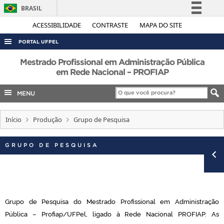
BRASIL
Simplifique!
ACESSIBILIDADE
CONTRASTE
MAPA DO SITE
Comunica BR
PORTAL UFPEL
Participe
ACESSO À INFORMAÇÃO
Mestrado Profissional em Administração Pública
Acesso à informação
em Rede Nacional – PROFIAP
AUDITORIA
Legislação
MENU
COBALTO
Canais
CONCURSOS
Início
Produção
Grupo de Pesquisa
EDITAIS
INTERNACIONAL
GRUPO DE PESQUISA
OUVIDORIA
PORTARIAS
TELEFONES
Grupo de Pesquisa do Mestrado Profissional em Administração
Pública – Profiap/UFPel, ligado à Rede Nacional PROFIAP. As