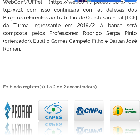
WebConf/UFPel (https://webconf.ufpel.edu.br/b/rod-
tqz-xvz), com isso continuará com as defesas dos
Projetos referentes ao Trabalho de Conclusão Final [TCF]
da Turma ingressante em 2019/2. A banca será
composta pelos Professores: Rodrigo Serpa Pinto
(orientador), Eulálio Gomes Campelo Filho e Darlan José
Roman.
Exibindo registro(s) 1 a 2 de 2 encontrado(s).