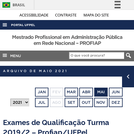
BRASIL
Simplifique!
ACESSIBILIDADE
CONTRASTE
MAPA DO SITE
Comunica BR
PORTAL UFPEL
Participe
ACESSO À INFORMAÇÃO
Mestrado Profissional em Administração Pública
Acesso à informação
em Rede Nacional – PROFIAP
AUDITORIA
Legislação
MENU
COBALTO
Canais
CONCURSOS
ARQUIVO DE MAIO 2021
EDITAIS
INTERNACIONAL
JAN
FEV
MAR
ABR
MAI
JUN
OUVIDORIA
JUL
AGO
SET
OUT
NOV
DEZ
PORTARIAS
TELEFONES
Exames de Qualificação Turma
2019/2 – Profiap/UFPel