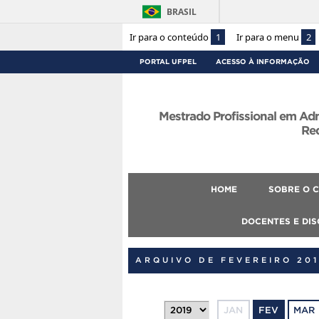
BRASIL
Ir para o conteúdo
1
Ir para o menu
2
PORTAL UFPEL
ACESSO À INFORMAÇÃO
Mestrado Profissional em Ad
Re
HOME
SOBRE O 
DOCENTES E DI
ARQUIVO DE FEVEREIRO 20
JAN
FEV
MAR