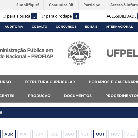
Simplifique!
Comunica BR
Participe
Acesso à infor
Ir para a busca
3
Ir para o rodapé
4
ACESSIBILIDADE
AUDITORIA
COBALTO
CONCURSOS
EDITAIS
INTERNACIONAL
ministração Pública em
de Nacional – PROFIAP
CURSO
ESTRUTURA CURRICULAR
HORÁRIOS E CALENDÁRI
SCENTES
PRODUÇÃO
DOCUMENTOS
PROCEDIMENTO
19
ABR
MAI
JUN
JUL
AGO
SET
OUT
NOV
DEZ