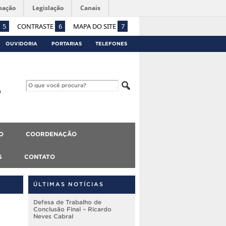
mação
Legislação
Canais
5
CONTRASTE
6
MAPA DO SITE
7
OUVIDORIA
PORTARIAS
TELEFONES
O
COORDENAÇÃO
S
CONTATO
ÚLTIMAS NOTÍCIAS
Defesa de Trabalho de
Conclusão Final – Ricardo
Neves Cabral