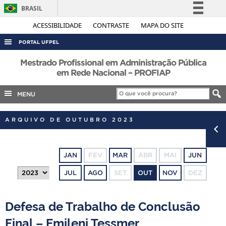
BRASIL
Simplifique!
ACESSIBILIDADE
CONTRASTE
MAPA DO SITE
Comunica BR
PORTAL UFPEL
Participe
ACESSO À INFORMAÇÃO
Mestrado Profissional em Administração Pública
Acesso à informação
em Rede Nacional – PROFIAP
AUDITORIA
Legislação
MENU
COBALTO
Canais
CONCURSOS
ARQUIVO DE OUTUBRO 2023
EDITAIS
INTERNACIONAL
JAN
FEV
MAR
ABR
MAI
JUN
OUVIDORIA
JUL
AGO
SET
OUT
NOV
DEZ
PORTARIAS
TELEFONES
Defesa de Trabalho de Conclusão
Final – Emileni Tessmer