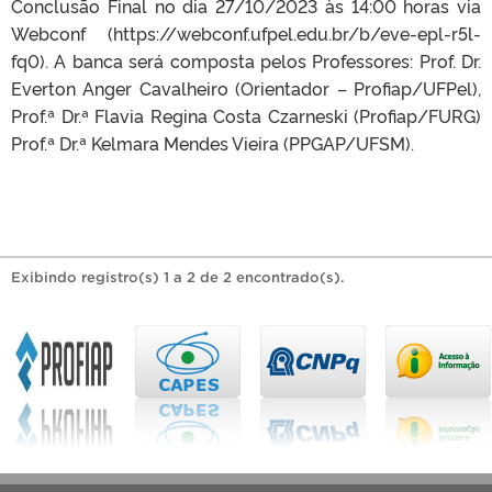
Conclusão Final no dia 27/10/2023 às 14:00 horas via
Webconf (https://webconf.ufpel.edu.br/b/eve-epl-r5l-
fq0). A banca será composta pelos Professores: Prof. Dr.
Everton Anger Cavalheiro (Orientador – Profiap/UFPel),
Prof.ª Dr.ª Flavia Regina Costa Czarneski (Profiap/FURG)
Prof.ª Dr.ª Kelmara Mendes Vieira (PPGAP/UFSM).
Exibindo registro(s) 1 a 2 de 2 encontrado(s).