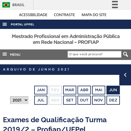
BRASIL
Simplifique!
ACESSIBILIDADE
CONTRASTE
MAPA DO SITE
Comunica BR
PORTAL UFPEL
Participe
ACESSO À INFORMAÇÃO
Mestrado Profissional em Administração Pública
Acesso à informação
em Rede Nacional – PROFIAP
AUDITORIA
Legislação
MENU
COBALTO
Canais
CONCURSOS
ARQUIVO DE JUNHO 2021
EDITAIS
INTERNACIONAL
JAN
FEV
MAR
ABR
MAI
JUN
OUVIDORIA
JUL
AGO
SET
OUT
NOV
DEZ
PORTARIAS
TELEFONES
Exames de Qualificação Turma
2019/2 – Profiap/UFPel