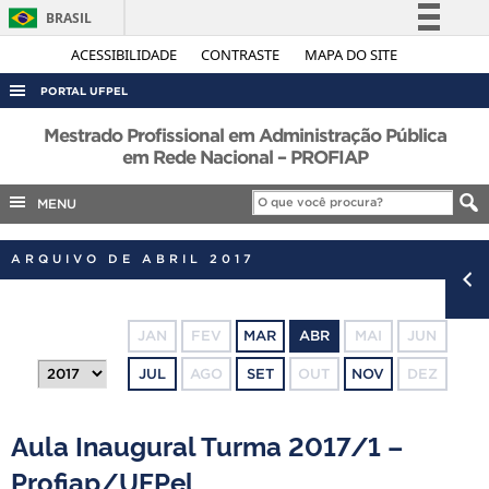
BRASIL
Simplifique!
ACESSIBILIDADE
CONTRASTE
MAPA DO SITE
Comunica BR
PORTAL UFPEL
Participe
ACESSO À INFORMAÇÃO
Mestrado Profissional em Administração Pública
Acesso à informação
em Rede Nacional – PROFIAP
AUDITORIA
Legislação
MENU
COBALTO
Canais
CONCURSOS
ARQUIVO DE ABRIL 2017
EDITAIS
INTERNACIONAL
JAN
FEV
MAR
ABR
MAI
JUN
OUVIDORIA
JUL
AGO
SET
OUT
NOV
DEZ
PORTARIAS
TELEFONES
Aula Inaugural Turma 2017/1 –
Profiap/UFPel