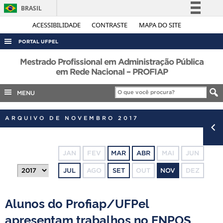
BRASIL
Simplifique!
ACESSIBILIDADE
CONTRASTE
MAPA DO SITE
Comunica BR
PORTAL UFPEL
Participe
ACESSO À INFORMAÇÃO
Mestrado Profissional em Administração Pública
Acesso à informação
em Rede Nacional – PROFIAP
AUDITORIA
Legislação
MENU
COBALTO
Canais
CONCURSOS
ARQUIVO DE NOVEMBRO 2017
EDITAIS
INTERNACIONAL
JAN
FEV
MAR
ABR
MAI
JUN
OUVIDORIA
JUL
AGO
SET
OUT
NOV
DEZ
PORTARIAS
TELEFONES
Alunos do Profiap/UFPel
apresentam trabalhos no ENPOS